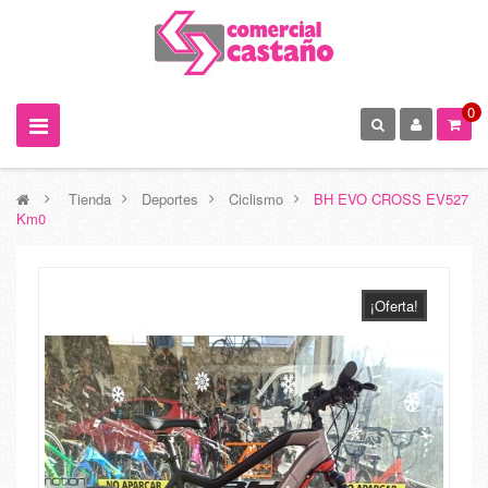
0
>
Tienda
>
Deportes
>
Ciclismo
>
BH EVO CROSS EV527
Km0
¡Oferta!