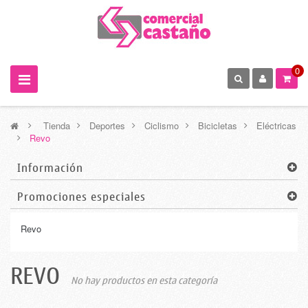
0
>
Tienda
>
Deportes
>
Ciclismo
>
Bicicletas
>
Eléctricas
>
Revo
Información
Promociones especiales
Revo
REVO
No hay productos en esta categoría