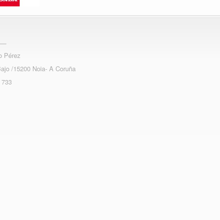
o Pérez
Bajo /15200 Noia- A Coruña
 733