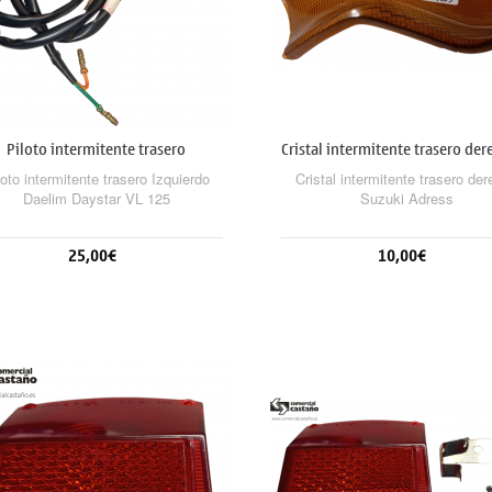
Piloto intermitente trasero
Cristal intermitente trasero der
Izquierdo...
loto intermitente trasero Izquierdo
Cristal intermitente trasero de
Daelim Daystar VL 125
Suzuki Adress
25,00€
10,00€
Sin stock
Sin stock