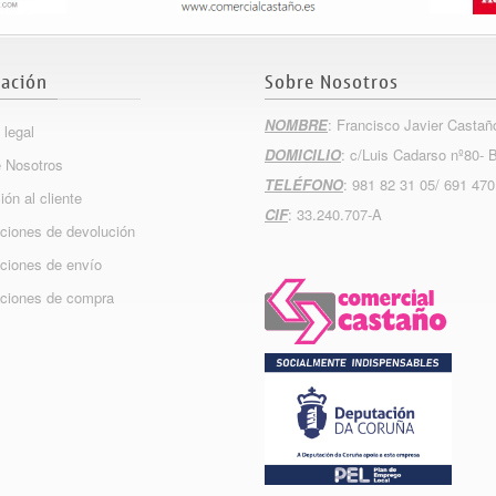
ación
Sobre Nosotros
NOMBRE
: Francisco Javier Castañ
 legal
DOMICILIO
: c/Luis Cadarso nº80- 
 Nosotros
TELÉFONO
: 981 82 31 05/ 691 470
ión al cliente
CIF
: 33.240.707-A
ciones de devolución
ciones de envío
ciones de compra