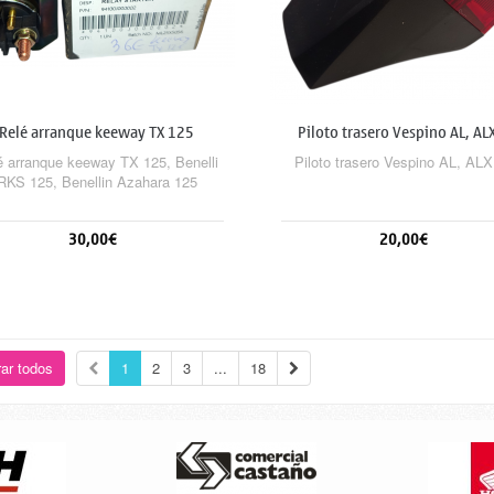
Relé arranque keeway TX 125
Piloto trasero Vespino AL, ALX
é arranque keeway TX 125, Benelli
Piloto trasero Vespino AL, AL
RKS 125, Benellin Azahara 125
30,00€
20,00€
Añadir al carrito
Añadir al carrito
ar todos
1
2
3
...
18