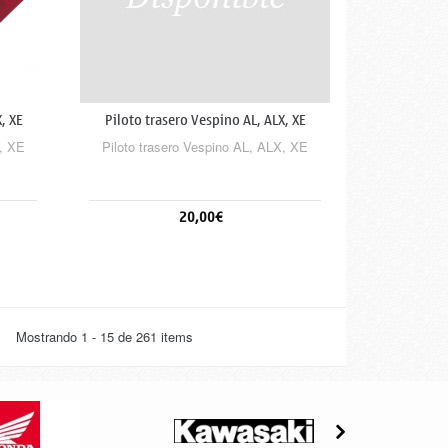
, XE
Piloto trasero Vespino AL, ALX, XE
X, XE
Piloto trasero Vespino AL, ALX, XE
20,00€
Añadir al carrito
Mostrando 1 - 15 de 261 items