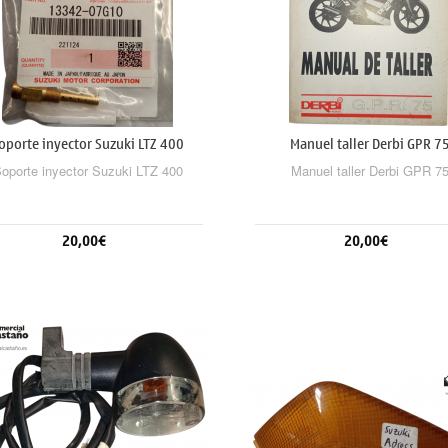
oporte inyector Suzuki LTZ 400
Manuel taller Derbi GPR 7
oporte inyector Suzuki LTZ 400
Manuel taller Derbi GPR 7
20,00€
20,00€
Añadir al carrito
Sin stock