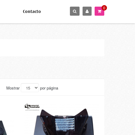
0
Contacto
Mostrar
por página