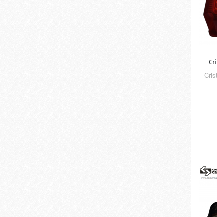
Cri
Cris