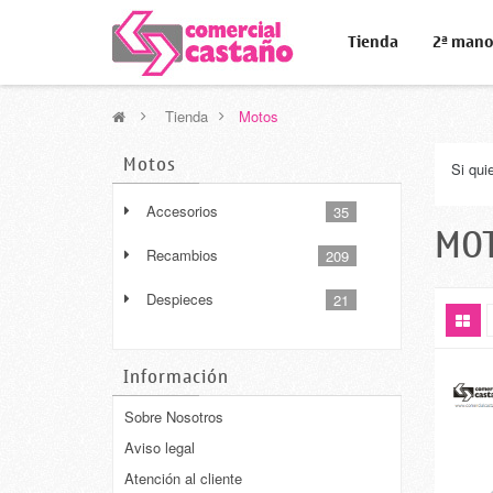
Tienda
2ª man
>
Tienda
>
Motos
Motos
Si qui
Accesorios
35
MO
Recambios
209
Despieces
21
Información
Sobre Nosotros
Aviso legal
Atención al cliente