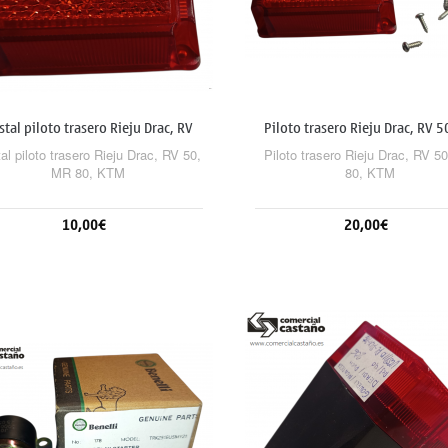
stal piloto trasero Rieju Drac, RV
Piloto trasero Rieju Drac, RV 5
50,...
80, KTM
tal piloto trasero Rieju Drac, RV 50,
Piloto trasero Rieju Drac, RV 5
MR 80, KTM
80, KTM
10,00€
20,00€
Añadir al carrito
Añadir al carrito