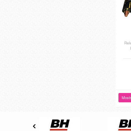
Rel
Mostr