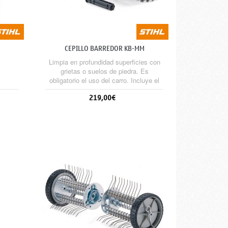
CEPILLO BARREDOR KB-MM
Limpia en profundidad superficies con
grietas o suelos de piedra. Es
obligatorio el uso del carro. Incluye el
protector.
219,00€
Sin stock