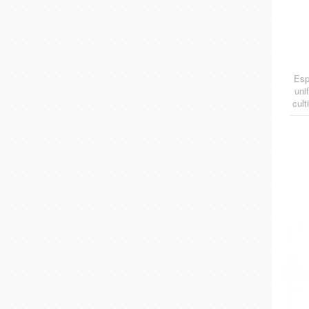
Esp
uni
cult
c