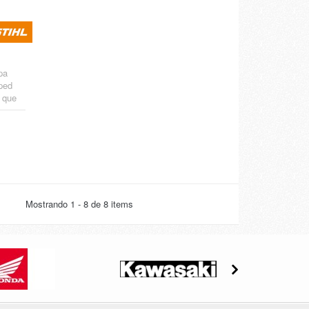
pa
sped
o que
ión de
 las
arro.
Mostrando 1 - 8 de 8 items