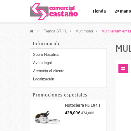
Tienda
2ª man
>
Tienda STIHL
>
Multimotor
>
Multiherramienta
Información
MU
Sobre Nosotros
Aviso legal
Atención al cliente
Localización
Promociones especiales
Motosierra MS 194 T
428,00€
474,00€