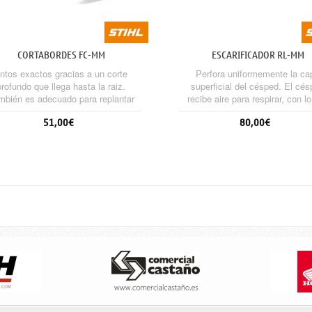
CORTABORDES FC-MM
ESCARIFICADOR RL-MM
ntos exactos gracias a un corte
Perfora uniformemente la ca
profundo que llega hasta la raiz.
superficial del césped. El cé
mbién es adecuado para replantar
recibe aire para respirar, con l
ped. Se recomienda usar el carro.
mejora notablemente la penetrac
51,00€
80,00€
nutrientes y el crecimiento de
raíces. Se recomienda usar el c
Sin stock
Sin stock