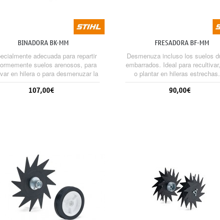
BINADORA BK-MM
FRESADORA BF-MM
ecialmente adecuada para repartir
Desmenuza incluso los suelos d
formemente suelos arenosos, para
embarrados. Ideal para recultivar,
ivar en hilera o para desmenuzar la
o plantar en hileras estrechas
tierra, por ejemplo entre plantas
recomienda usar el carro.
107,00€
90,00€
ultivadas. Se recomienda usar el
carro.
Sin stock
Sin stock