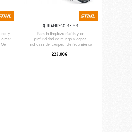
QUITAMUSGO MF-MM
uros y
Para la limpieza rápida y en
 airear
profundidad de musgo y capas
. Se
mohosas del césped. Se recomienda
usar el carro. Incluye el protector.
223,00€
Sin stock