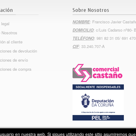
ación
Sobre Nosotros
NOMBRE
: Francisco Javier Castañ
 legal
DOMICILIO
: c/Luis Cadarso nº80- 
 Nosotros
TELÉFONO
: 981 82 31 05/ 691 470
ión al cliente
CIF
: 33.240.707-A
ciones de devolución
ciones de envío
ciones de compra
Copyright 2015
Info
Nova
usuario en nuestra web. Si sigues utilizando este sitio asumiremos qu