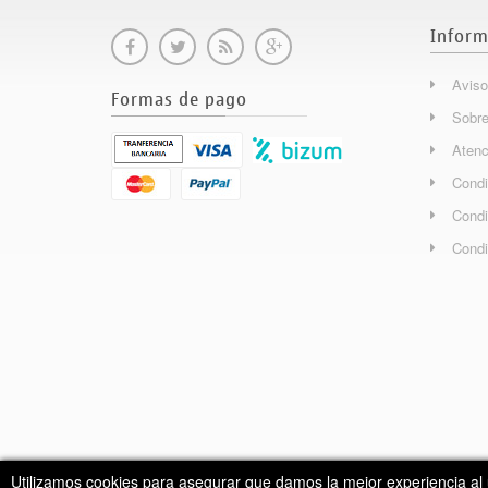
Inform
Aviso
Formas de pago
Sobre
Atenc
Condi
Condi
Condi
Utilizamos cookies para asegurar que damos la mejor experiencia al 