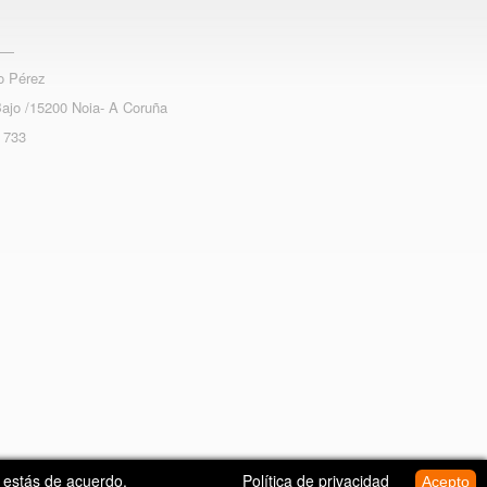
o Pérez
Bajo /15200 Noia- A Coruña
 733
e estás de acuerdo.
Política de privacidad
Acepto