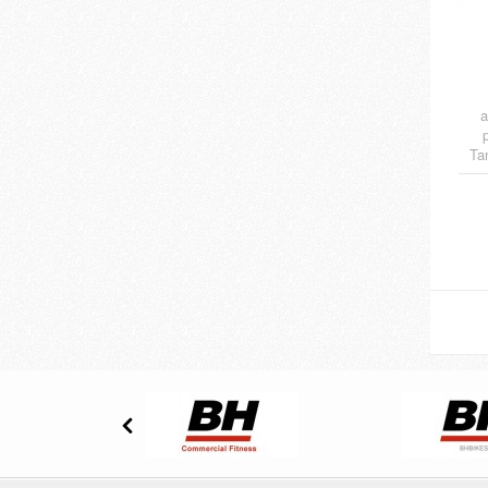
a
Ta
cés