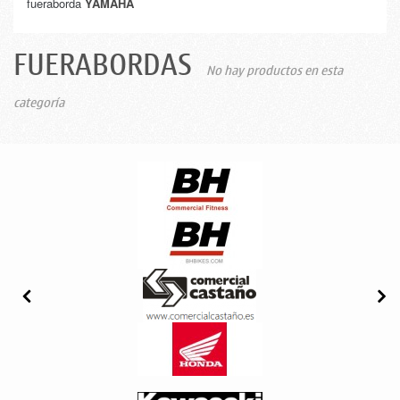
fueraborda
YAMAHA
FUERABORDAS
No hay productos en esta
categoría