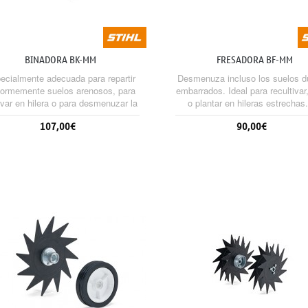
BINADORA BK-MM
FRESADORA BF-MM
ecialmente adecuada para repartir
Desmenuza incluso los suelos d
formemente suelos arenosos, para
embarrados. Ideal para recultivar,
ivar en hilera o para desmenuzar la
o plantar en hileras estrechas
tierra, por ejemplo entre plantas
recomienda usar el carro.
107,00€
90,00€
ultivadas. Se recomienda usar el
carro.
Sin stock
Sin stock