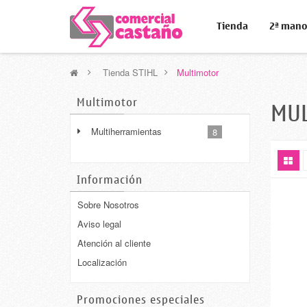
Tienda
2ª man
>
Tienda STIHL
>
Multimotor
Multimotor
MU
Multiherramientas
8
Información
Sobre Nosotros
Aviso legal
Atención al cliente
Localización
Promociones especiales