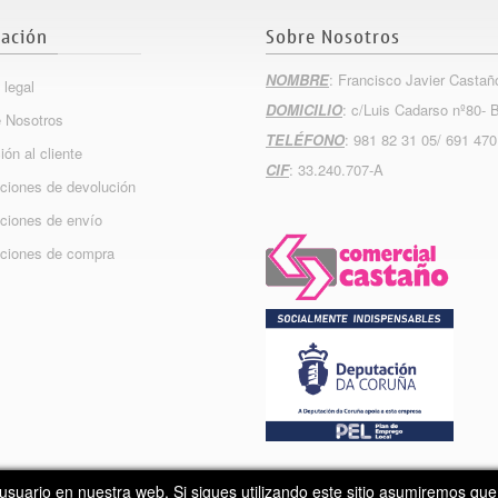
ación
Sobre Nosotros
NOMBRE
: Francisco Javier Castañ
 legal
DOMICILIO
: c/Luis Cadarso nº80- 
 Nosotros
TELÉFONO
: 981 82 31 05/ 691 470
ión al cliente
CIF
: 33.240.707-A
ciones de devolución
ciones de envío
ciones de compra
Copyright 2015
Info
Nova
usuario en nuestra web. Si sigues utilizando este sitio asumiremos qu