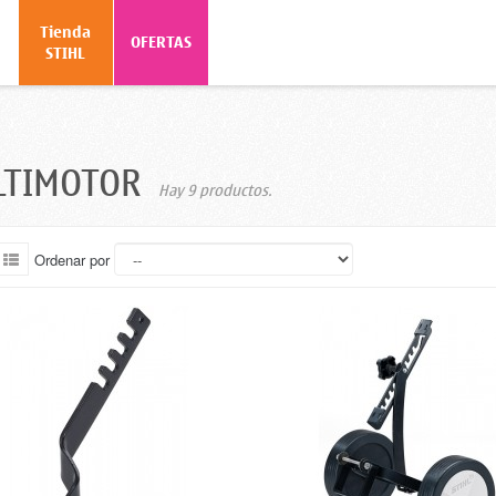
Tienda
o
OFERTAS
STIHL
LTIMOTOR
Hay 9 productos.
Ordenar por