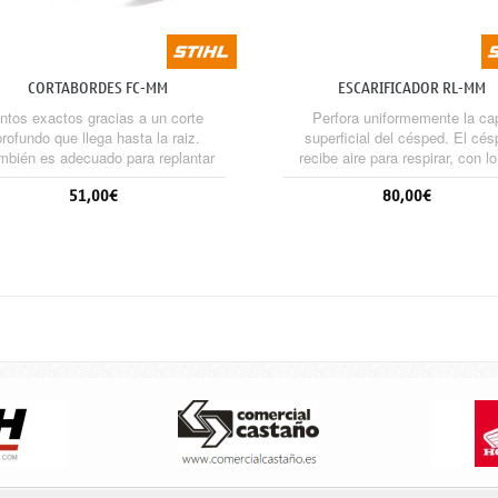
CORTABORDES FC-MM
ESCARIFICADOR RL-MM
ntos exactos gracias a un corte
Perfora uniformemente la ca
profundo que llega hasta la raiz.
superficial del césped. El cé
mbién es adecuado para replantar
recibe aire para respirar, con l
ped. Se recomienda usar el carro.
mejora notablemente la penetrac
51,00€
80,00€
nutrientes y el crecimiento de
raíces. Se recomienda usar el c
Sin stock
Sin stock