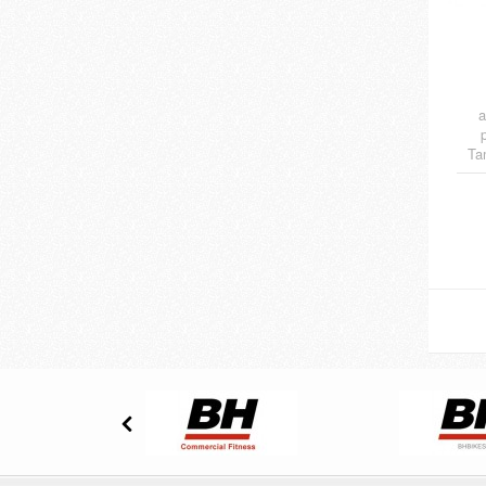
a
Ta
cés