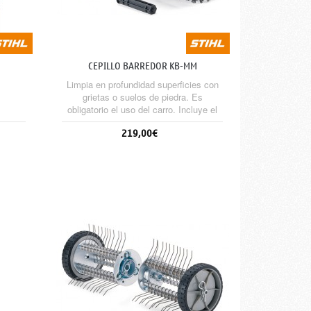
CEPILLO BARREDOR KB-MM
Limpia en profundidad superficies con
grietas o suelos de piedra. Es
obligatorio el uso del carro. Incluye el
protector.
219,00€
Sin stock