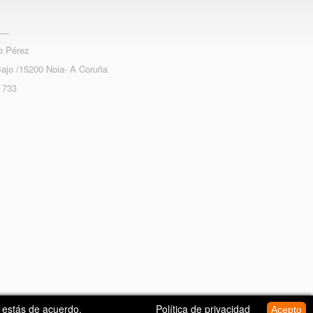
o Pérez
Bajo /15200 Noia- A Coruña
 733
e estás de acuerdo.
Política de privacidad
Acepto