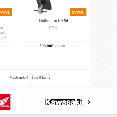
Multimotor MM 56
pa
STIHL
sped
o que
ión de
500,00€
559,00€
 las
arro.
Sin stock
Mostrando 1 - 9 de 9 items