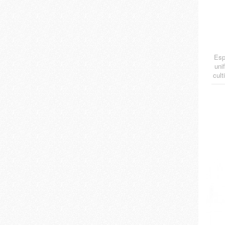
Esp
uni
cult
c