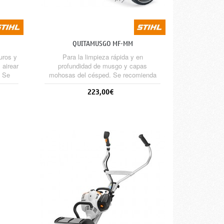
QUITAMUSGO MF-MM
uros y
Para la limpieza rápida y en
 airear
profundidad de musgo y capas
. Se
mohosas del césped. Se recomienda
usar el carro. Incluye el protector.
223,00€
Sin stock