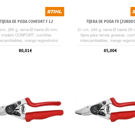
TIJERA DE PODA CONFORT F 12
TIJERA DE PODA F9 (ZURDO
 cm, 265 g, rama-Ø hasta 20 mm,
21 cm, 245 g, rama-Ø hasta 25 
modelo CONFORT, cuchillas
tijera para ramas gruesas, cuch
tercambiables, mango ergonómico
intercambiables, mango ergon
mayor agarre y de forja, cabeza de
con mayor agarre y de forja, cab
80,01€
65,00€
chilla en ángulo que maximiza la
cuchilla en ángulo que maximiz
comodidad de uso.
comodidad de uso.
Sin stock
Sin stock