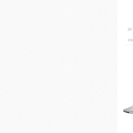
20
in
con 
cu