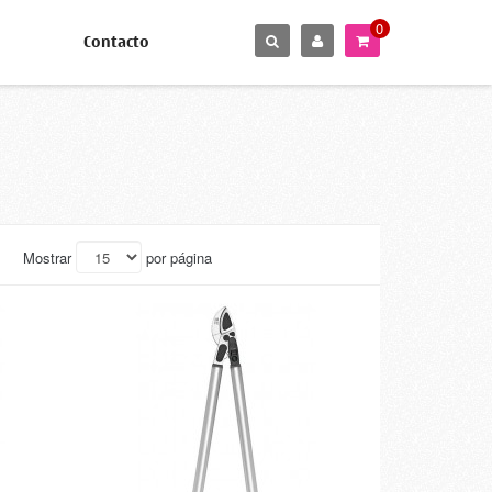
0
Contacto
Mostrar
por página