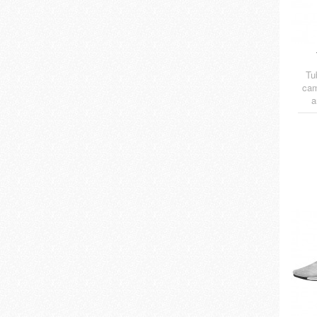
Tu
cam
a