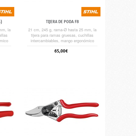
S)
TIJERA DE PODA F8
mm, la
21 cm, 245 g, rama-Ø hasta 25 mm, la
illas
tijera para ramas gruesas, cuchillas
ómico
intercambiables, mango ergonómico
eza de
con mayor agarre y de forja, cabeza de
65,00€
a la
cuchilla en ángulo que maximiza la
comodidad de uso.
Sin stock