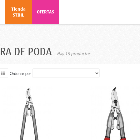
Tienda
o
OFERTAS
STIHL
ERA DE PODA
Hay 19 productos.
Ordenar por