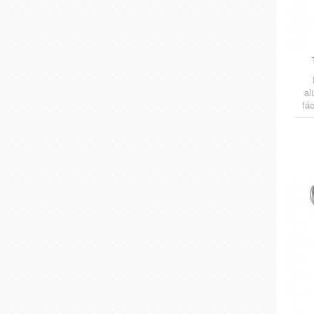
al
fá
Emp