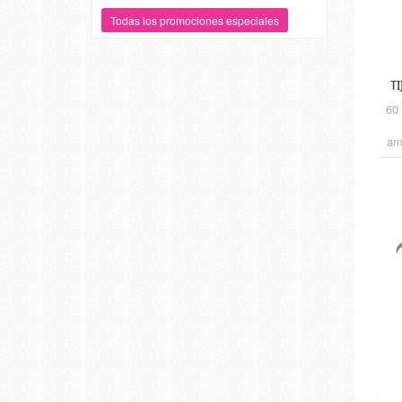
Todas los promociones especiales
T
60
am
i