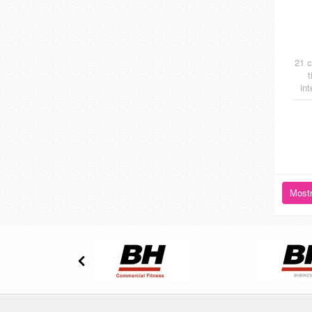
21 
t
in
Mostr