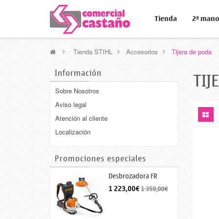
Tienda
2ª man
>
Tienda STIHL
>
Accesorios
>
Tijera de poda
Información
TIJ
Sobre Nosotros
Aviso legal
Atención al cliente
Localización
Promociones especiales
Desbrozadora FR
460...
1 223,00€
1 359,00€