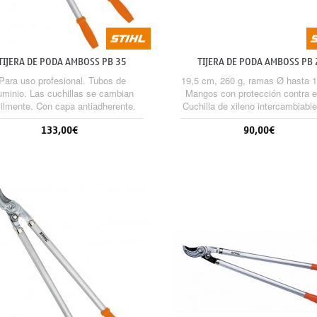
TIJERA DE PODA AMBOSS PB 35
TIJERA DE PODA AMBOSS PB 
Para uso profesional. Tubos de
19,5 cm, 260 g, ramas Ø hasta 
uminio. Las cuchillas se cambian
Mangos con protección contra el
cilmente. Con capa antiadherente.
Cuchilla de xileno intercambiabl
uñaduras con protección. 80 cm.
madera muerta.
133,00€
90,00€
Sin stock
Sin stock