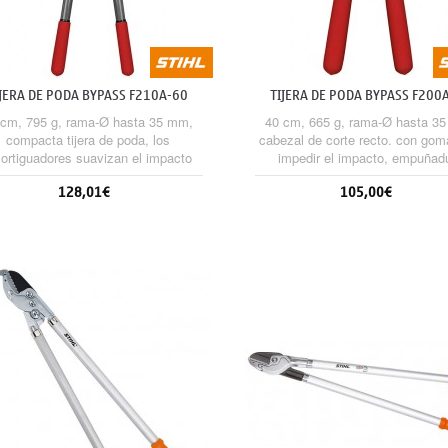
IJERA DE PODA BYPASS F210A-60
TIJERA DE PODA BYPASS F200
 cm, 795 g, rama-Ø hasta 35 mm,
40 cm, 665 g, rama-Ø hasta 3
compacta tijera de poda, los
cabezal de corte recto. con gom
ortiguadores suavizan el impacto
impedir el impacto, empuñad
sobre el corte, cuchillas
antideslizante, mangos de alum
128,01€
105,00€
ntercambiables, piezas de forja,
fuertes y robustas, con mango
antideslizante.
Sin stock
Sin stock