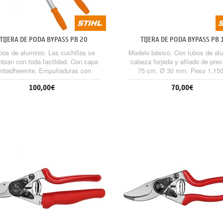
TIJERA DE PODA BYPASS PB 20
TIJERA DE PODA BYPASS PB 
bos de aluminio. Las cuchillas se
Modelo básico. Con tubos de alu
bian con toda facilidad. Con capa
cabeza forjada y afilado de prec
ntiadherente. Empuñaduras con
75 cm. Ø 30 mm. Peso 1.150
protección. Longitud 80 cm.
100,00€
70,00€
Sin stock
Sin stock