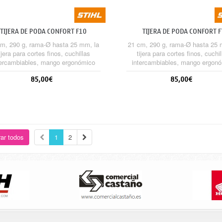
TIJERA DE PODA CONFORT F10
TIJERA DE PODA CONFORT F
(ZURDOS)
cm, 290 g, rama-Ø hasta 25 mm, la
21 cm, 290 g, rama-Ø hasta 25 
ijera para cortes finos, cuchillas
tijera para cortes finos, cuchi
tercambiables, mango ergonómico
intercambiables, mango ergon
con mayor agarre y de forja
con mayor agarre y de forj
85,00€
85,00€
Sin stock
Sin stock
ar todos
1
2