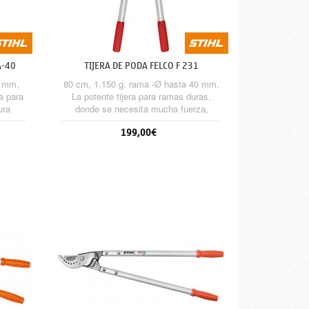
A-40
TIJERA DE PODA FELCO F 231
5 mm,
80 cm, 1.150 g, rama -Ø hasta 40 mm,
a para
La potente tijera para ramas duras,
ura
donde se necesita mucha fuerza,
inio.
cuchillas intercambiables, piezas de
199,00€
forja, fuertes y robustas, con mango
antideslizante.
Sin stock