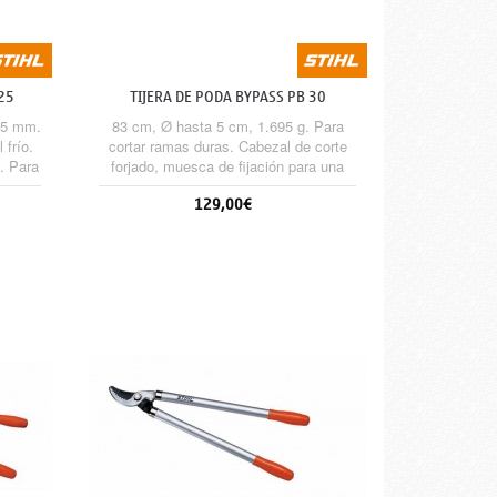
25
TIJERA DE PODA BYPASS PB 30
15 mm.
83 cm, Ø hasta 5 cm, 1.695 g. Para
 frío.
cortar ramas duras. Cabezal de corte
e. Para
forjado, muesca de fijación para una
mejor sujeción durante el corte, canal
129,00€
de savia para evitar la adherencia del
corte, lubricación externa permanente,
recambio sencillo de las piezas del
Sin stock
cabezal de corte, empuñaduras de
goma ergonómicas.