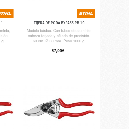
11
TIJERA DE PODA BYPASS PB 10
minio,
Modelo básico. Con tubos de aluminio,
isión.
cabeza forjada y afilado de precisión.
 g.
60 cm. Ø 30 mm. Peso 1000 g.
57,00€
Sin stock