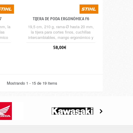
7
TIJERA DE PODA ERGONÓMICA F6
mm, la
19,5 cm, 210 g, rama-Ø hasta 20 mm,
llas
la tijera para cortes finos, cuchillas
ómico
intercambiables, mango ergonómico y
a
de forja
58,00€
Sin stock
Mostrando 1 - 15 de 19 items