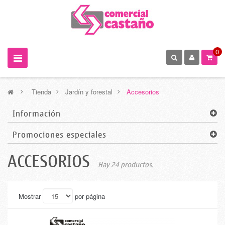
0
>
Tienda
>
Jardín y forestal
>
Accesorios
Información
Promociones especiales
ACCESORIOS
Hay 24 productos.
Mostrar
por página