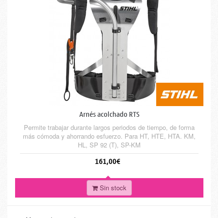
Arnés acolchado RTS
Permite trabajar durante largos periodos de tiempo, de forma
más cómoda y ahorrando esfuerzo. Para HT, HTE, HTA. KM,
HL, SP 92 (T), SP-KM
161,00€
Sin stock