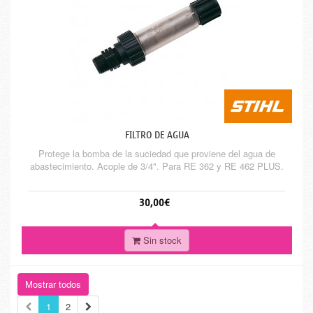
FILTRO DE AGUA
Protege la bomba de la suciedad que proviene del agua de
abastecimiento. Acople de 3/4". Para RE 362 y RE 462 PLUS.
30,00€
Sin stock
Mostrar todos
1
2