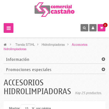
0
>
Tienda STIHL
>
Hidrolimpiadoras
>
Accesorios
hidrolimpiadoras
Información
Promociones especiales
ACCESORIOS
HIDROLIMPIADORAS
Hay 25 productos.
Mostrar
por página