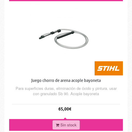
Juego chorro de arena acople bayoneta
Para superficies duras, eliminación de óxido y pintura. usar
con granulado Sb 90. Acople bayoneta
65,00€
Sin stock