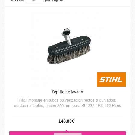
Cepillo de lavado
Fácil montaje en tubos pulverización rectos o curvados,
cerdas naturales, ancho 250 mm para RE 232 - RE 462 PLus
148,00€