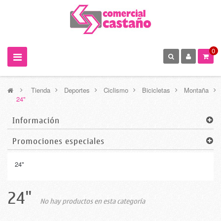
0
>
Tienda
>
Deportes
>
Ciclismo
>
Bicicletas
>
Montaña
>
24"
Información
Promociones especiales
24"
24"
No hay productos en esta categoría