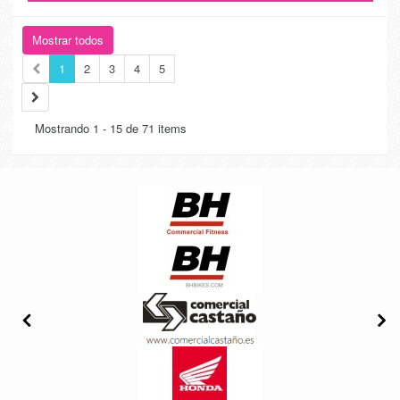
Mostrar todos
1
2
3
4
5
Mostrando 1 - 15 de 71 items