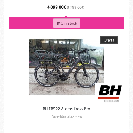
4 899,00€
8 799,00€
Sin stock
¡Oferta!
BH EB522 Atoms Cross Pro
Bicicléta eléctrica