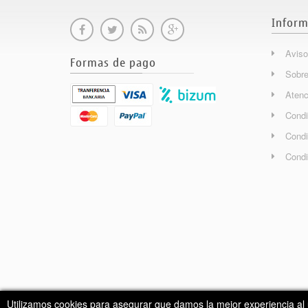
Inform
Aviso
Formas de pago
Sobre
Atenc
Condi
Condi
Condi
Utilizamos cookies para asegurar que damos la mejor experiencia al 