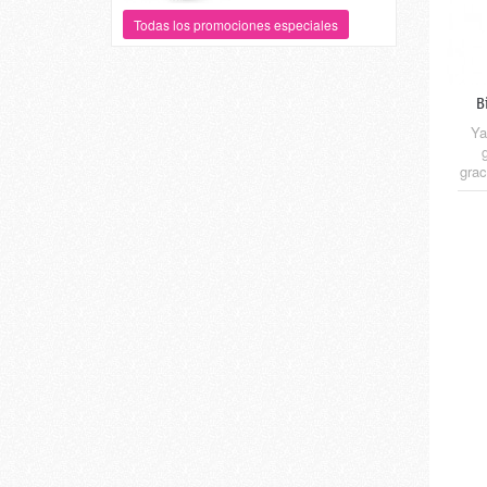
Todas los promociones especiales
B
Ya
grac
STI
nuev
s
mate