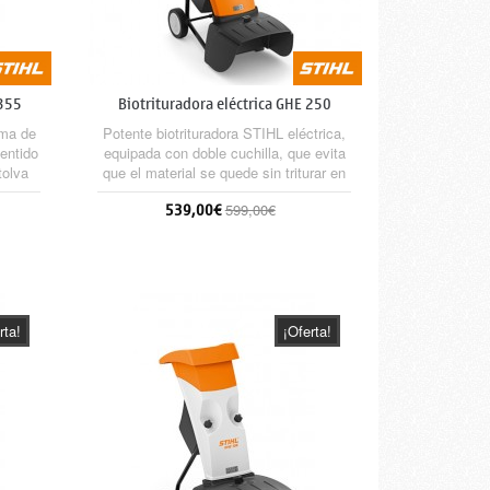
 355
Biotrituradora eléctrica GHE 250
ema de
Potente biotrituradora STIHL eléctrica,
entido
equipada con doble cuchilla, que evita
tolva
que el material se quede sin triturar en
ertes
el centro y con cuchillas adicionales en
539,00€
599,00€
des
el perímetro del disco, que ayudan a
as.
maximizar el triturado. Con unidad de
ve,
corte Multi-Cut 250 patentada. Ideal
Sin stock
i-Cut
para tratar grandes cantidades de
ra
residuos de jardín blandos, tales como:
flores...
rta!
¡Oferta!