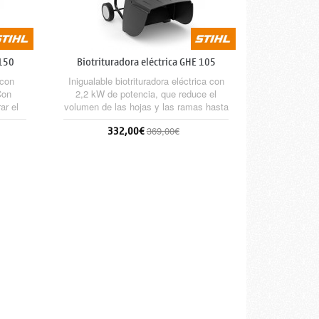
 150
Biotrituradora eléctrica GHE 105
 con
Inigualable biotrituradora eléctrica con
Con
2,2 kW de potencia, que reduce el
ar el
volumen de las hojas y las ramas hasta
torios
35 mm de diámetro. Válida para astillar
332,00€
369,00€
Cut 150
las ramas y triturar el material blando.
ramas
Sin stock