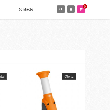
0
Contacto
rta!
¡Oferta!