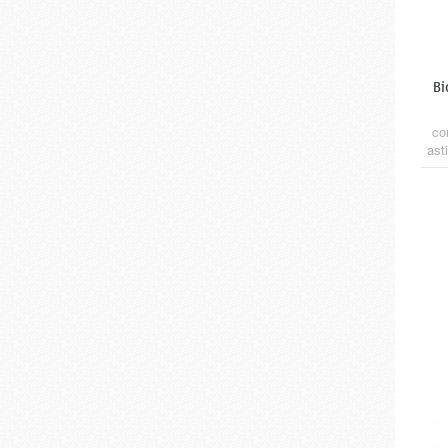
Bi
co
ast
ár
ra
to
ra
mm.
r
alim