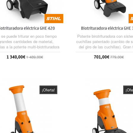
iotrituradora eléctrica GHE 420
Biotrituradora eléctrica GHE
 se puede triturar en poco tiempo
Potente birotrituradora con sist
grandes cantidades de material,
cuchillas patentado (cambio de s
ias a la potente multi-biotrituradora
del giro de las cuchillas). Gran 
HL eléctrica GHE 420 que, con un
inclinada, válida para astillar fu
1 340,00€
701,00€
1 489,00€
779,00€
o sistema de dos cámaras, cuenta
ramas, así como triturar gran
con dos aberturas de llenado
cantidades de restos de plant
eparadas, según se trabaje con
Alimentación automática sua
Sin stock
Sin stock
rial blando o material leñoso. Para
sistema de corte duradero (Mult
mayor seguridad durante el uso,
355) y motor protegido cont
dispone de un interruptor de
sobrecargas.
seguridad...
¡Oferta!
¡Ofe