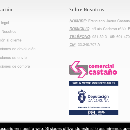
ación
Sobre Nosotros
NOMBRE
: Francisco Javier Castañ
 legal
DOMICILIO
: c/Luis Cadarso nº80- 
 Nosotros
TELÉFONO
: 981 82 31 05/ 691 470
ión al cliente
CIF
: 33.240.707-A
ciones de devolución
ciones de envío
ciones de compra
Copyright 2015
Info
Nova
usuario en nuestra web. Si sigues utilizando este sitio asumiremos qu