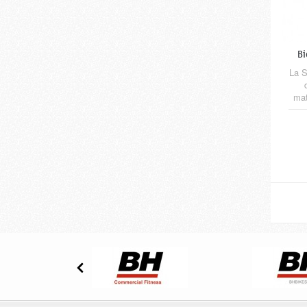
Bi
La S
mat
tra
li
biot