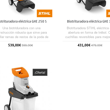
otrituradora eléctrica GHE 250 S
Biotrituradora eléctrica GHE
Una biotriduradora con una
Biotrituradora STIHL eléctrica
nstrucción robusta que sirve para
abertura en forma de trébol. 
illar ramas de restos de la poda de
cuchillas reversibles para mejor
boles y setos, así como material
rendimiento y refuerzos antivibra
539,00€
431,00€
599,00€
479,00€
mificado voluminoso y grueso. La
que reducen el ruido. Con Multi-
lva insonorizada inclinada astilla
patentado. Ideal para astillar 
mas con un diámetro de hasta 35
hasta 35 mm de diámetro.
Sin stock
Sin stock
 Se facilita la introducción de las
amas en la tolva por el efecto de
entación automática del disco de...
¡Oferta!