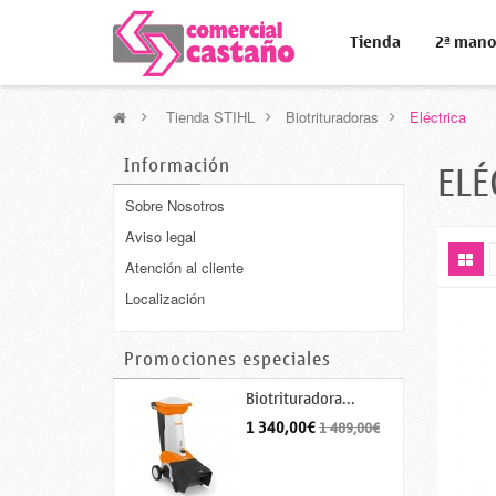
Tienda
2ª man
>
Tienda STIHL
>
Biotrituradoras
>
Eléctrica
Información
ELÉ
Sobre Nosotros
Aviso legal
Atención al cliente
Localización
Promociones especiales
Biotrituradora...
1 340,00€
1 489,00€