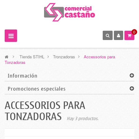
0
>
Tienda STIHL
>
Tronzadoras
>
Accessorios para
Tonzadoras
Información
Promociones especiales
ACCESSORIOS PARA
TONZADORAS
Hay 3 productos.