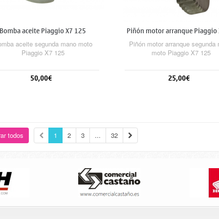
Bomba aceite Piaggio X7 125
Piñón motor arranque Piaggio
omba aceite segunda mano moto
Piñón motor arranque segunda
Piaggio X7 125
moto Piaggio X7 125
50,00€
25,00€
Añadir al carrito
Añadir al carrito
ar todos
1
2
3
...
32