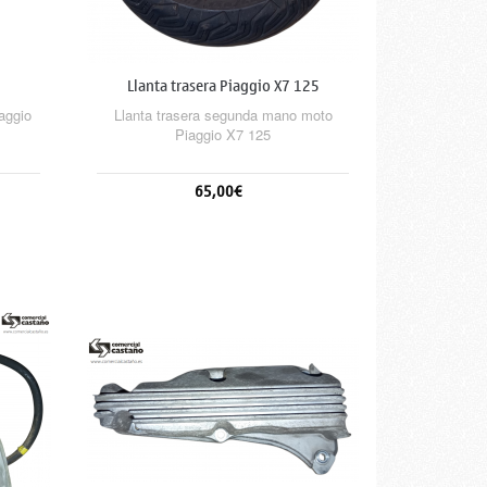
Llanta trasera Piaggio X7 125
aggio
Llanta trasera segunda mano moto
Piaggio X7 125
65,00€
Añadir al carrito