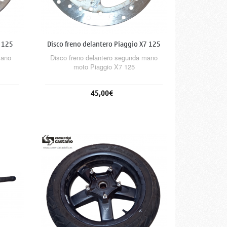
7 125
Disco freno delantero Piaggio X7 125
mano
Disco freno delantero segunda mano
moto Piaggio X7 125
45,00€
Añadir al carrito