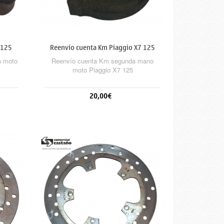
 125
Reenvío cuenta Km Piaggio X7 125
o moto
Reenvío cuenta Km segunda mano
moto Piaggio X7 125
20,00€
Añadir al carrito