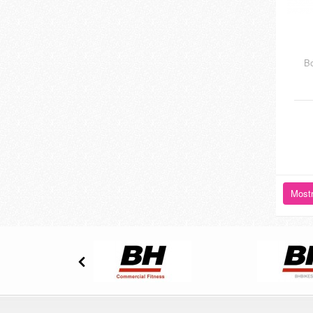
B
Mostr