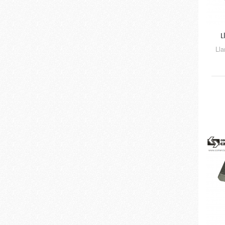
L
Lla