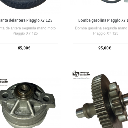
lanta delantera Piaggio X7 125
Bomba gasolina Piaggio X7 
nta delantera segunda mano moto
Bomba gasolina segunda mano
Piaggio X7 125
Piaggio X7 125
65,00€
95,00€
Añadir al carrito
Añadir al carrito