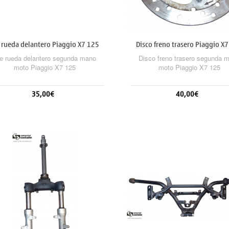
e rueda delantero Piaggio X7 125
Disco freno trasero Piaggio X
e rueda delantero segunda mano
Disco freno trasero segunda 
moto Piaggio X7 125
moto Piaggio X7 125
35,00€
40,00€
Añadir al carrito
Añadir al carrito