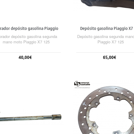
rador depósito gasolina Piaggio
Depósito gasolina Piaggio X7
X7 125
orador depósito gasolina segunda
Depósito gasolina segunda man
mano moto Piaggio X7 125
Piaggio X7 125
40,00€
65,00€
Añadir al carrito
Añadir al carrito