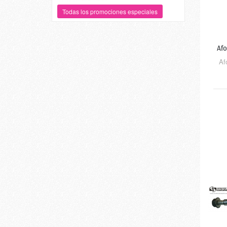
Todas los promociones especiales
Afo
Af