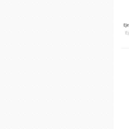
Ej
Ej