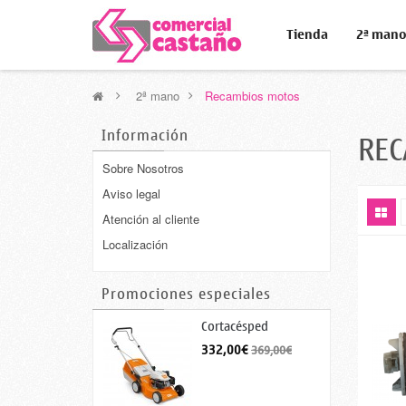
Tienda
2ª man
>
2ª mano
>
Recambios motos
Información
RE
Sobre Nosotros
Aviso legal
Atención al cliente
Localización
Promociones especiales
Cortacésped
gasolina...
332,00€
369,00€