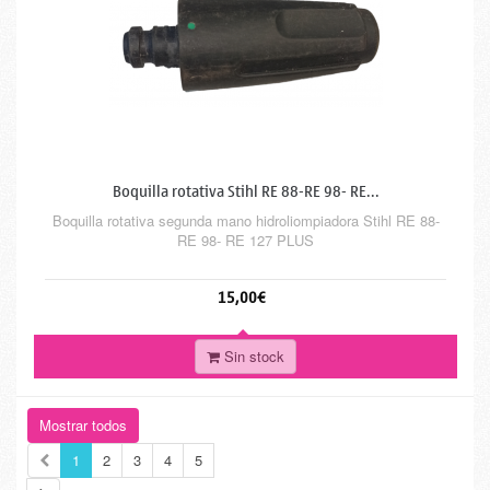
Boquilla rotativa Stihl RE 88-RE 98- RE...
Boquilla rotativa segunda mano hidroliompiadora Stihl RE 88-
RE 98- RE 127 PLUS
15,00€
Sin stock
Mostrar todos
1
2
3
4
5