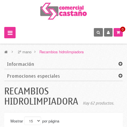
0
>
2ª mano
>
Recambios hidrolimpiadora
Información
Promociones especiales
RECAMBIOS
HIDROLIMPIADORA
Hay 62 productos.
Mostrar
por página