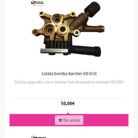
Culata bomba Karcher HD 650
Culata segunda mano bomba hidrolimpiadora karcher HD 650
50,00€
Sin stock