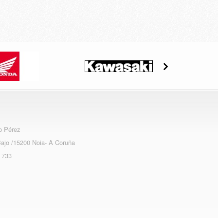
o Pérez
Bajo /15200 Noia- A Coruña
 733