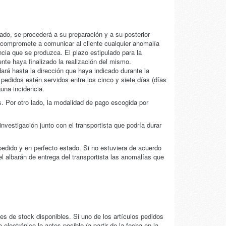
ado, se procederá a su preparación y a su posterior
compromete a comunicar al cliente cualquier anomalía
ncia que se produzca. El plazo estipulado para la
ente haya finalizado la realización del mismo.
dará hasta la dirección que haya indicado durante la
didos estén servidos entre los cinco y siete días (días
guna incidencia.
 Por otro lado, la modalidad de pago escogida por
nvestigación junto con el transportista que podría durar
edido y en perfecto estado. Si no estuviera de acuerdo
l albarán de entrega del transportista las anomalías que
es de stock disponibles. Si uno de los artículos pedidos
ectrónico lo antes posible (a partir de la fecha en la