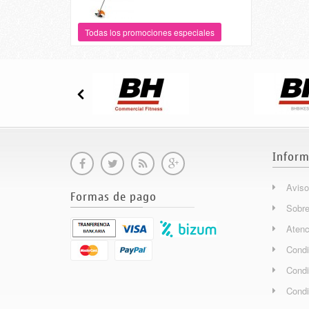
Todas los promociones especiales
Inform
Aviso
Formas de pago
Sobre
Atenc
Condi
Condi
Condi