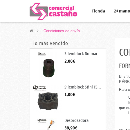
Tienda
2ª man
>
Condiciones de envío
Lo más vendido
CO
Silemblock Dolmar
MS...
2,00€
FOR
El si
PÉREZ)
Silemblock Stihl FS...
Para c
1,00€
U
E
que qu
L
Desbrozadora
juguete
39,90€