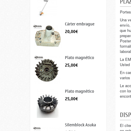
PLAZ
Portes
Una ve
Cárter embrague
envío,
STIHL...
que hu
20,00€
prepar
Poster
formal
labora
Plato magnético
La EMP
Dolmar...
25,00€
Usted 
En cas
varios
Le aco
Plato magnético
con lo
stihl...
encontr
25,00€
DIS
Silemblock Asuka
El cli
no est