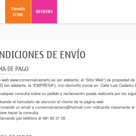
Tienda
o
OFERTAS
STIHL
NDICIONES DE ENVÍO
MA DE PAGO
tio web www.comercialcastaño.es (en adelante, el “Sitio Web”) es prop
 (en adelante, la “EMPRESA”), con domicilio social en: Calle Luis Cadarso 8
ualquier consulta sobre su pedido o reclamación puede realizarla por los sig
sando el formulario de
atención al cliente
de la página web
nviando un email a
comercialcastano@hotmail.com
indicando claramente el 
iere hacer la consulta.
lamando por teléfono al 981 82 31 05