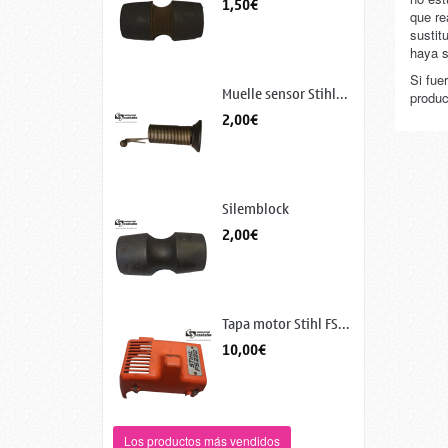
1,50€
que re
sustit
haya s
Si fue
Muelle sensor Stihl...
produc
2,00€
Silemblock
depósito...
2,00€
Tapa motor Stihl FS...
10,00€
Los productos más vendidos