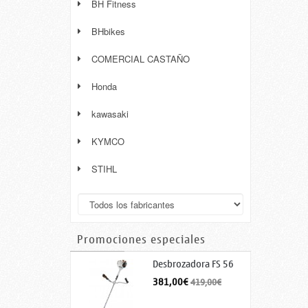
BH Fitness
BHbikes
COMERCIAL CASTAÑO
Honda
kawasaki
KYMCO
STIHL
Promociones especiales
Desbrozadora FS 56
C-E
381,00€
419,00€