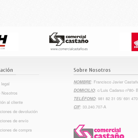
ación
Sobre Nosotros
NOMBRE
: Francisco Javier Castañ
 legal
DOMICILIO
: c/Luis Cadarso nº80- 
 Nosotros
TELÉFONO
: 981 82 31 05/ 691 470
ión al cliente
CIF
: 33.240.707-A
ciones de devolución
ciones de envío
ciones de compra