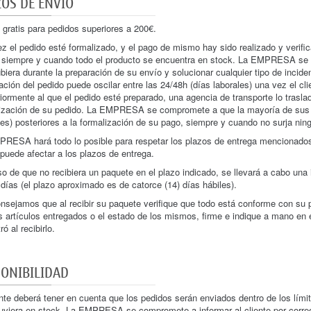
OS DE ENVIO
 gratis para pedidos superiores a 200€.
z el pedido esté formalizado, y el pago de mismo hay sido realizado y verific
 siempre y cuando todo el producto se encuentra en stock. La EMPRESA se 
biera durante la preparación de su envío y solucionar cualquier tipo de incide
ación del pedido puede oscilar entre las 24/48h (días laborales) una vez el cli
iormente al que el pedido esté preparado, una agencia de transporte lo trasla
ización de su pedido. La EMPRESA se compromete a que la mayoría de sus pe
les) posteriores a la formalización de su pago, siempre y cuando no surja nin
RESA hará todo lo posible para respetar los plazos de entrega mencionados.
puede afectar a los plazos de entrega.
o de que no recibiera un paquete en el plazo indicado, se llevará a cabo una i
 días (el plazo aproximado es de catorce (14) días hábiles).
nsejamos que al recibir su paquete verifique que todo está conforme con su p
s artículos entregados o el estado de los mismos, firme e indique a mano en e
ó al recibirlo.
PONIBILIDAD
ente deberá tener en cuenta que los pedidos serán enviados dentro de los límit
uviera en stock, La EMPRESA se compromete a informar al cliente por correo el