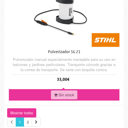
Pulverizador SG 21
Pulverizador manual especialmente manejable para su uso en
balcones y jardines particulares. Transporte cómodo gracias a
la correa de transporte. De serie con boquilla cónica.
33,00€
Sin stock
Mostrar todos
1
2