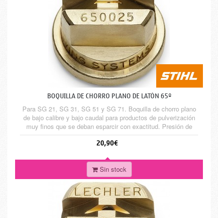
BOQUILLA DE CHORRO PLANO DE LATÓN 65º
Para SG 21, SG 31, SG 51 y SG 71. Boquilla de chorro plano
de bajo calibre y bajo caudal para productos de pulverización
muy finos que se deban esparcir con exactitud. Presión de
pulverización 2,0 bar. Para SG 21, SG 31, SG 51 y SG 71.
20,90€
Para el montaje en SG 51 y SG 71 se requiere un
portaboquillas
Sin stock