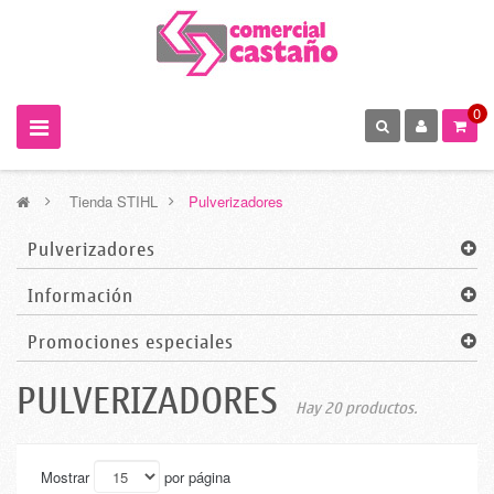
0
>
Tienda STIHL
>
Pulverizadores
Pulverizadores
Información
Promociones especiales
PULVERIZADORES
Hay 20 productos.
Mostrar
por página