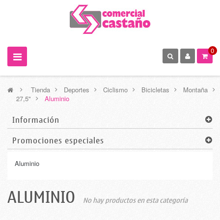
0
>
Tienda
>
Deportes
>
Ciclismo
>
Bicicletas
>
Montaña
>
27,5"
>
Aluminio
Información
Promociones especiales
Aluminio
ALUMINIO
No hay productos en esta categoría