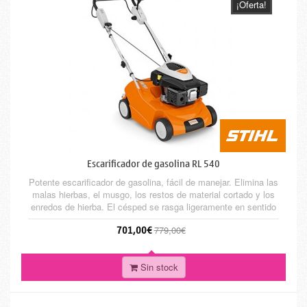
¡Oferta!
Escarificador de gasolina RL 540
Potente escarificador de gasolina, fácil de manejar. Elimina las
malas hierbas, el musgo, los restos de material cortado y los
enredos de hierba. El césped se rasga ligeramente en sentido
vertical, y así se logra una buena ventilación y que los
701,00€
779,00€
nutrientes lleguen hasta la raíz.
Sin stock