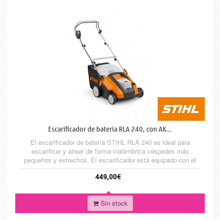
Escarificador de batería RLA 240, con AK...
El escarificador de batería STIHL RLA 240 es ideal para
escarificar y airear de forma inalámbrica céspedes más
pequeños y estrechos. El escarificador está equipado con el
sistema STIHL AK y un motor eléctrico silencioso. El ancho
449,00€
de trabajo de la unidad escarificadora es de 34 cm permite un
cuidado eficiente del césped. La profundidad de trabajo se
ajusta...
Sin stock