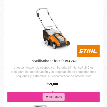
Escarificador de batería RLA 240
El escarificador de césped con batería STIHL RLA 240 es
ideal para la escarificación y la preparación de céspedes más
pequeños y estrechos. El escarificador de batería está
equipado con el AK-System y un motor eléctrico silencioso. El
259,00€
ancho de trabajo de la unidad de corte es de 34 cm permite un
cuidado eficiente del césped. La profundidad de corte se...
Sin stock