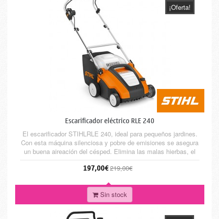
¡Oferta!
Escarificador eléctrico RLE 240
El escarificador STIHLRLE 240, ideal para pequeños jardines.
Con esta máquina silenciosa y pobre de emisiones se asegura
un buena aireación del césped. Elimina las malas hierbas, el
musgo, los restos de material cortado y los enredos de hierba.
197,00€
219,00€
El césped se rasga ligeramente en sentido vertical, y así se
logra una buena ventilación y que los nutrientes...
Sin stock