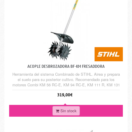
ACOPLE DESBROZADORA BF-KM FRESADDORA
Herramienta del sistema Combinado de STIHL. Airea y prepara
el suelo para su posterior cultivo. Recomendado para los
motores Combi KM 56 RC-E, KM 94 RC-E, KM 111 R, KM 131
R, KMA 130 R y KMA 135 R
319,00€
Sin stock