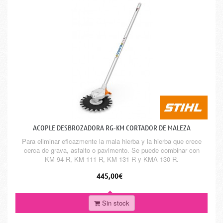
ACOPLE DESBROZADORA RG-KM CORTADOR DE MALEZA
Para eliminar eficazmente la mala hierba y la hierba que crece
cerca de grava, asfalto o pavimento. Se puede combinar con
KM 94 R, KM 111 R, KM 131 R y KMA 130 R.
445,00€
Sin stock