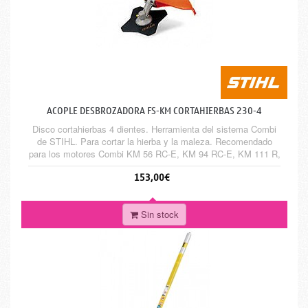
ACOPLE DESBROZADORA FS-KM CORTAHIERBAS 230-4
Disco cortahierbas 4 dientes. Herramienta del sistema Combi
de STIHL. Para cortar la hierba y la maleza. Recomendado
para los motores Combi KM 56 RC-E, KM 94 RC-E, KM 111 R,
KM 131 R, KMA 130 R y KMA 135 R
153,00€
Sin stock