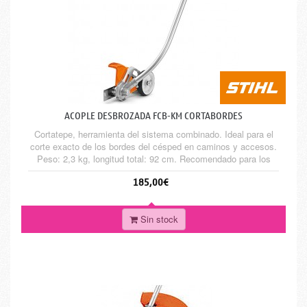
ACOPLE DESBROZADA FCB-KM CORTABORDES
Cortatepe, herramienta del sistema combinado. Ideal para el
corte exacto de los bordes del césped en caminos y accesos.
Peso: 2,3 kg, longitud total: 92 cm. Recomendado para los
motores Combi KM 56 RC-E, KM 94 RC-E, KM 111 R, KM 131
185,00€
R, KMA 130 R y KMA 135 R
Sin stock