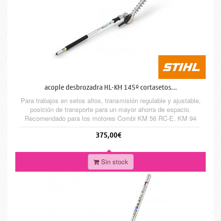
acople desbrozadra HL-KM 145º cortasetos...
Para trabajos en setos altos, transmisión regulable y ajustable,
posición de transporte para un mayor ahorra de espacio.
Recomendado para los motores Combi KM 56 RC-E, KM 94
RC-E, KM 111 R, KM 131 R, KMA 130 R y KMA 135 R
375,00€
Sin stock