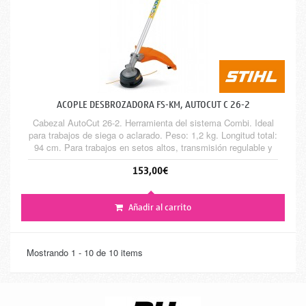
ACOPLE DESBROZADORA FS-KM, AUTOCUT C 26-2
Cabezal AutoCut 26-2. Herramienta del sistema Combi. Ideal
para trabajos de siega o aclarado. Peso: 1,2 kg. Longitud total:
94 cm. Para trabajos en setos altos, transmisión regulable y
ajustable, posición de transporte para un mayor ahorra de
153,00€
espacio. Recomendado para los motores Combi KM 56 RC-E,
KM 94 RC-E, KM 111 R, KM 131 R, KMA 130 R y KMA 135 R
Añadir al carrito
Mostrando 1 - 10 de 10 items