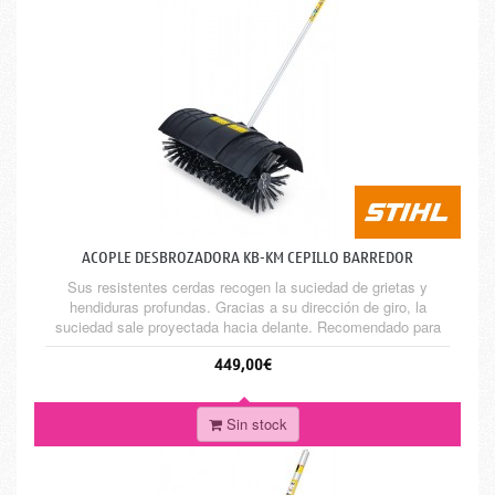
ACOPLE DESBROZADORA KB-KM CEPILLO BARREDOR
Sus resistentes cerdas recogen la suciedad de grietas y
hendiduras profundas. Gracias a su dirección de giro, la
suciedad sale proyectada hacia delante. Recomendado para
los motores Herramienta del sistema Combinado de STIHL.
449,00€
Airea y prepara el suelo para su posterior cultivo.
Recomendado para los motores Combi KM 56 RC-E, KM 94
RC-E, KM 111 R, KM 131 R,...
Sin stock