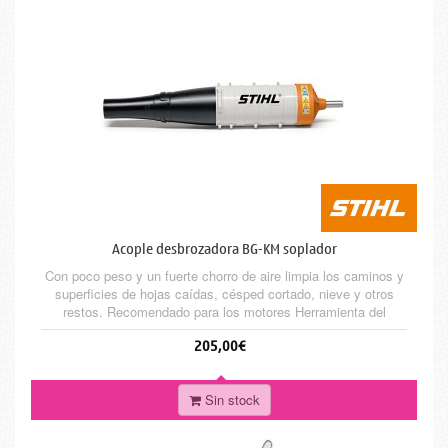
Acople desbrozadora BG-KM soplador
Con poco peso y un fuerte chorro de aire limpia los caminos y
superficies de hojas caídas, césped cortado, nieve y otros
restos. Recomendado para los motores Herramienta del
sistema Combinado de STIHL. Airea y prepara el suelo para su
205,00€
posterior cultivo. Recomendado para los motores Combi KM
56 RC-E, KM 94 RC-E, KM 111 R, KM 131 R, KMA 130 R y
KMA 135 R
Sin stock