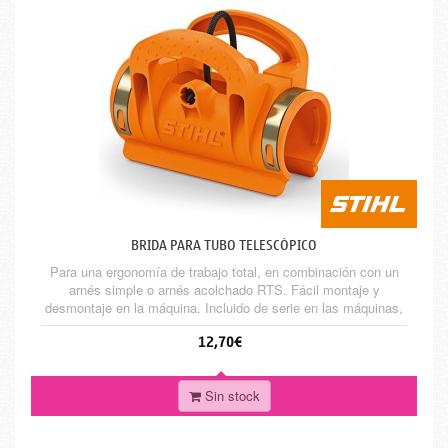
BRIDA PARA TUBO TELESCÓPICO
Para una ergonomía de trabajo total, en combinación con un
arnés simple o arnés acolchado RTS. Fácil montaje y
desmontaje en la máquina. Incluido de serie en las máquinas,
HT 56, HT 103y HT 133. También válido para HT 101, HT 131,
12,70€
HTA 85 y HLA 85.
Sin stock