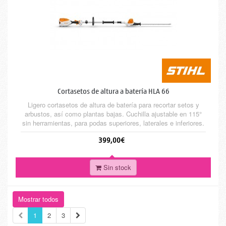
Cortasetos de altura a batería HLA 66
Ligero cortasetos de altura de batería para recortar setos y
arbustos, así como plantas bajas. Cuchilla ajustable en 115°
sin herramientas, para podas superiores, laterales e inferiores.
Cuchillas de doble filo para un corte limpio. Avance de
399,00€
cuchillas y progreso del trabajo constante incluso con carga.
Manillar cerrado, regulación progresiva del régimen...
Sin stock
Mostrar todos
1
2
3