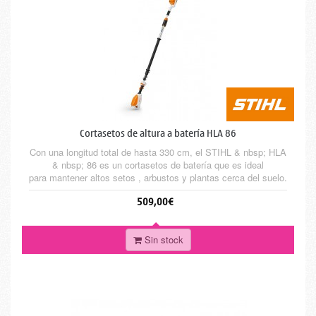
Cortasetos de altura a batería HLA 86
Con una longitud total de hasta 330 cm, el STIHL & nbsp; HLA
& nbsp; 86 es un cortasetos de batería que es ideal
para mantener altos setos , arbustos y plantas cerca del suelo.
Jardineros y paisajistas, ayuntamientos y conserjes quedan
509,00€
especialmente impresionados por el alto nivel de ergonomía
gracias al eje telescópico cuadrado de peso reducido .
Puede...
Sin stock