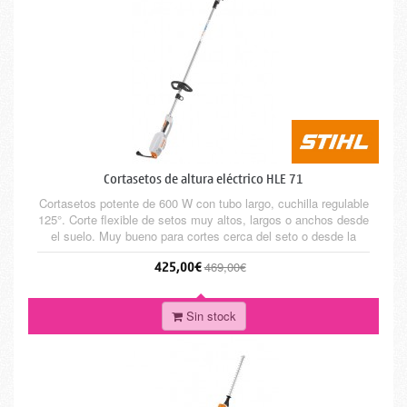
Cortasetos de altura eléctrico HLE 71
Cortasetos potente de 600 W con tubo largo, cuchilla regulable
125°. Corte flexible de setos muy altos, largos o anchos desde
el suelo. Muy bueno para cortes cerca del seto o desde la
distancia, por ejemplo por encima de arriates y otros
425,00€
469,00€
obstáculos. También para el corte horizontal de plantas
tapizantes, hierba alta y cañas.
Sin stock