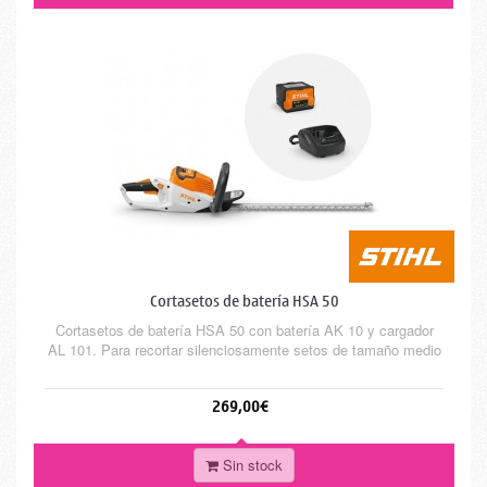
Cortasetos de batería HSA 50
Cortasetos de batería HSA 50 con batería AK 10 y cargador
AL 101. Para recortar silenciosamente setos de tamaño medio
269,00€
Sin stock