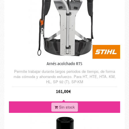
Arnés acolchado RTS
Permite trabajar durante largos periodos de tiempo, de forma
más cómoda y ahorrando esfuerzo. Para HT, HTE, HTA. KM,
HL, SP 92 (T), SP-KM
161,00€
Sin stock