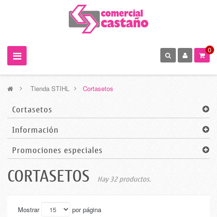
0
>
Tienda STIHL
>
Cortasetos
Cortasetos
Información
Promociones especiales
CORTASETOS
Hay 32 productos.
Mostrar
por página