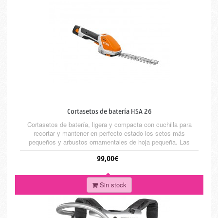
Cortasetos de batería HSA 26
Cortasetos de batería, ligera y compacta con cuchilla para
recortar y mantener en perfecto estado los setos más
pequeños y arbustos ornamentales de hoja pequeña. Las
cuchillas de arbusto STIHL están optimizadas para garantizar
99,00€
un resultado perfecto. La cuchilla de hierba incluida te permitirá
cortar los bordes de césped en accesos y caminos.
Incorpora...
Sin stock