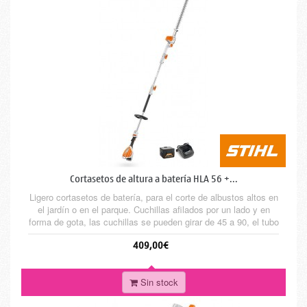
Cortasetos de altura a batería HLA 56 +...
Ligero cortasetos de batería, para el corte de albustos altos en
el jardín o en el parque. Cuchillas afilados por un lado y en
forma de gota, las cuchillas se pueden girar de 45 a 90, el tubo
se divide en dos partes para facilitar el transporte. Longitud en
409,00€
posición de transporte 115 cm. Longitud total 210 cm, peso 3,8
kg, de serie con batería AK 20 y...
Sin stock