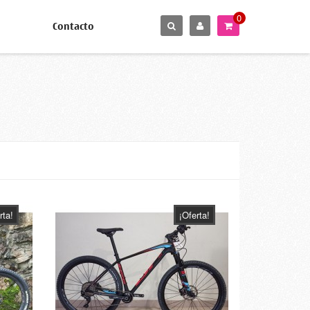
0
Contacto
rta!
¡Oferta!