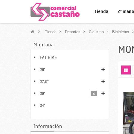
Tienda
2ª man
>
Tienda
>
Deportes
>
Ciclismo
>
Bicicletas
Montaña
MO
FAT BIKE
26"
27,5"
29"
4
24"
Información