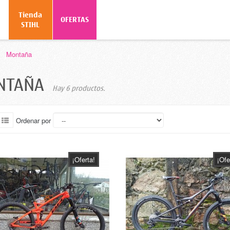
Tienda
o
OFERTAS
STIHL
>
Montaña
NTAÑA
Hay 6 productos.
Ordenar por
¡Oferta!
¡Ofe