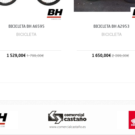
BICICLETA BH A6595
BICICLETA BH A2953
BICICLETA
BICICLETA
1 529,00€
1 650,00€
1 799,00€
2 399,00€
Añadir al carrito
Sin stock