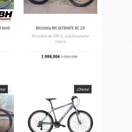
9 km0
Bicicleta BH ULTIMATE RC 29
Bicicleta de KM 0, prácticamente
nueva
1 999,00€
3 599,00€
Sin stock
rta!
¡Oferta!