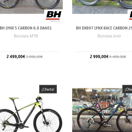
BH LYNX 5 CARBON 6.0 DA601
BH DX897 LYNX RACE CARBON 2
Bicicleta MTB
Bicicleta km0
2 499,00€
2 999,00€
3 699,00€
6 499,00€
Añadir al carrito
Sin stock
¡Oferta!
¡Ofe