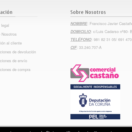
ación
Sobre Nosotros
NOMBRE
: Francisco Javier Castañ
 legal
DOMICILIO
: c/Luis Cadarso nº80- 
 Nosotros
TELÉFONO
: 981 82 31 05/ 691 470
ión al cliente
CIF
: 33.240.707-A
ciones de devolución
ciones de envío
ciones de compra
Copyright 2015
Info
Nova