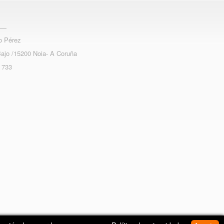
o Pérez
Bajo /15200 Noia- A Coruña
 733