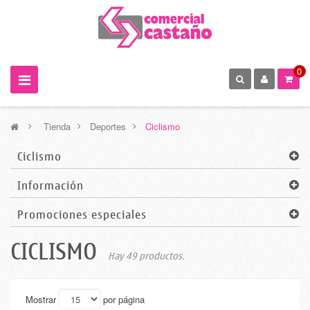
0
>
Tienda
>
Deportes
>
Ciclismo
Ciclismo
Información
Promociones especiales
CICLISMO
Hay 49 productos.
Mostrar
por página