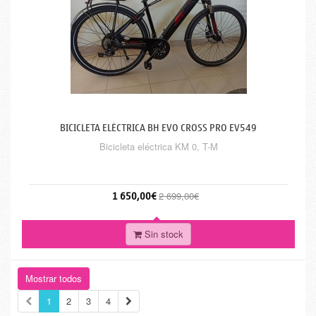
BICICLETA ELÉCTRICA BH EVO CROSS PRO EV549
Bicicleta eléctrica KM 0, T-M
1 650,00€
2 699,00€
Sin stock
Mostrar todos
1
2
3
4