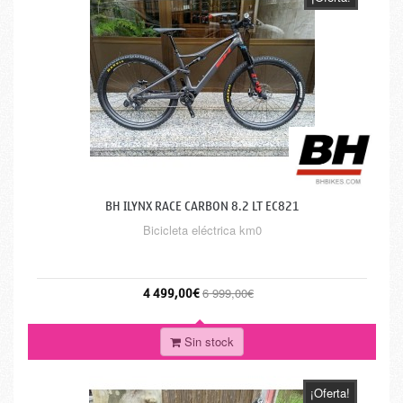
BH ILYNX RACE CARBON 8.2 LT EC821
Bicicleta eléctrica km0
4 499,00€
6 999,00€
Sin stock
¡Oferta!