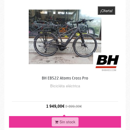
¡Oferta!
BH EB522 Atoms Cross Pro
Bicicléta eléctrica
1 949,00€
3 899,00€
Sin stock