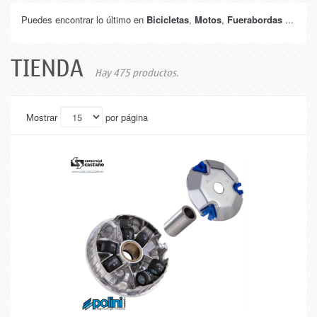
Puedes encontrar lo último en
Bicicletas
,
Motos
,
Fuerabordas
...
TIENDA
Hay 475 productos.
Mostrar
por página