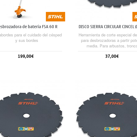
sbrozadora de batería FSA 60 R
DISCO SIERRA CIRCULAR CINCEL 
24 (20 MM)
abordes para el cuidado del césped
Herramienta de corte especial de
y sus bordes
para desbrozadoras a partir pot
media. Para arbustos, tronc
delgados, aplicaciones de aserr
199,00€
37,00€
limpieza. High-Performance ve
(HP) con un 20% más de rendim
de corte.
Sin stock
Sin stock