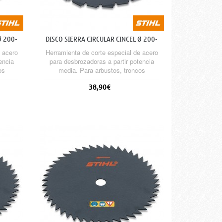
Ø 200-
DISCO SIERRA CIRCULAR CINCEL Ø 200-
22 (MM) HP
 acero
Herramienta de corte especial de acero
encia
para desbrozadoras a partir potencia
os
media. Para arbustos, troncos
ado y
delgados, aplicaciones de aserrado y
38,90€
rsión
limpieza. High-Performance versión
iento
(HP) con un 20% más de rendimiento
de corte.
Sin stock