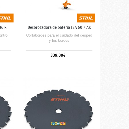
86 R
Desbrozadora de batería FSA 60 + AK
20 +...
ntrol
Cortabordes para el cuidado del césped
y los bordes
339,00€
Sin stock