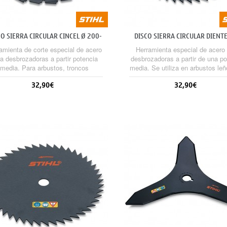
CO SIERRA CIRCULAR CINCEL Ø 200-
DISCO SIERRA CIRCULAR DIENT
22 (20 MM)
PICO Ø...
amienta de corte especial de acero
Herramienta especial de acero
a desbrozadoras a partir potencia
desbrozadoras a partir de una po
media. Para arbustos, troncos
media. Se utiliza en arbustos le
gados, aplicaciones de aserrado y
troncos delgados de árboles.
32,90€
32,90€
mpieza. High-Performance versión
obligatorio el uso de protectore
) con un 20% más de rendimiento
las herramientas de corte metál
de corte.
Sin stock
Sin stock