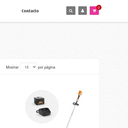
0
Contacto
Mostrar
por página