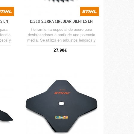
ES EN
DISCO SIERRA CIRCULAR DIENTES EN
PICO Ø...
 para
Herramienta especial de acero para
tencia
desbrozadoras a partir de una potencia
ñosos y
media. Se utiliza en arbustos leñosos y
 Es
troncos delgados de árboles. Es
27,90€
s con
obligatorio el uso de protectores con las
icas.
herramientas de corte metálicas.
Sin stock