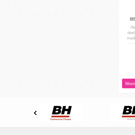
DI
He
desb
medi
obl
las
Mostr