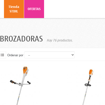
Tienda
o
OFERTAS
STIHL
SBROZADORAS
Hay 76 productos.
Ordenar por