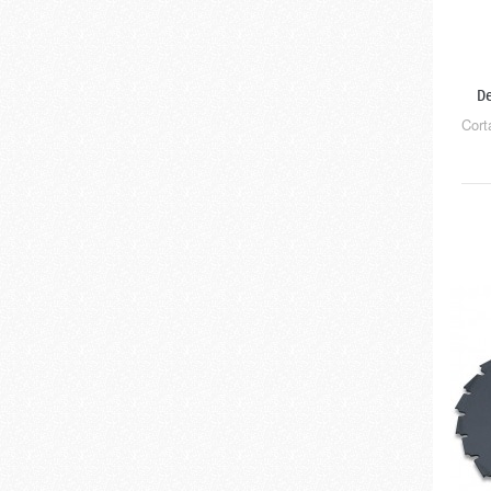
De
Cort