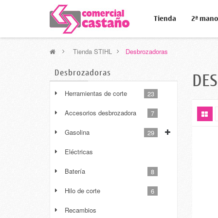
Tienda
2ª man
>
Tienda STIHL
>
Desbrozadoras
Desbrozadoras
DE
Herramientas de corte
23
Accesorios desbrozadora
7
Gasolina
29
Eléctricas
Batería
8
Hilo de corte
6
Recambios