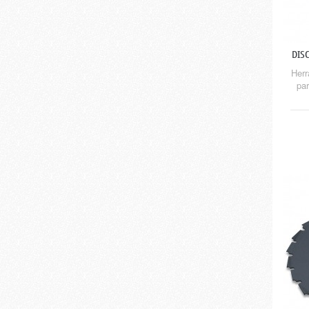
DIS
Herr
par
del
li
(HP