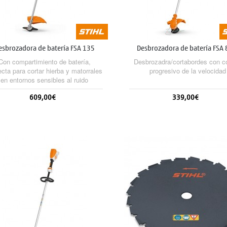
esbrozadora de batería FSA 135
Desbrozadora de batería FSA 
Con compartimiento de batería,
Desbrozadra/cortabordes con co
ecta para cortar hierba y matorrales
progresivo de la velocidad
en entornos sensibles al ruido
609,00€
339,00€
Sin stock
Sin stock