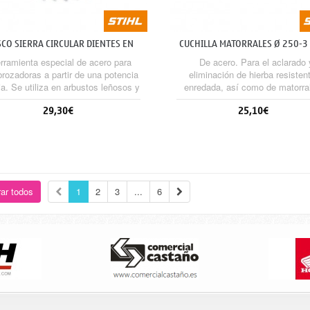
SCO SIERRA CIRCULAR DIENTES EN
CUCHILLA MATORRALES Ø 250-3 
PICO Ø...
MM)
rramienta especial de acero para
De acero. Para el aclarado 
rozadoras a partir de una potencia
eliminación de hierba resisten
a. Se utiliza en arbustos leñosos y
enredada, así como de matorra
troncos delgados de árboles. Es
zarzales. Es obligatorio el us
29,30€
25,10€
igatorio el uso de protectores con
protectores con las herramient
 herramientas de corte metálicas.
corte metálicas.
Sin stock
Sin stock
ar todos
1
2
3
...
6