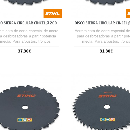
CO SIERRA CIRCULAR CINCEL Ø 200-
DISCO SIERRA CIRCULAR CINCEL 
22...
22...
amienta de corte especial de acero
Herramienta de corte especial de
a desbrozadoras a partir potencia
para desbrozadoras a partir pot
media. Para arbustos, troncos
media. Para arbustos, tronc
gados, aplicaciones de aserrado y
delgados, aplicaciones de aserr
37,30€
31,30€
mpieza. High-Performance versión
limpieza. High-Performance ve
) con un 20% más de rendimiento
(HP) con un 20% más de rendim
de corte.
de corte.
Sin stock
Sin stock