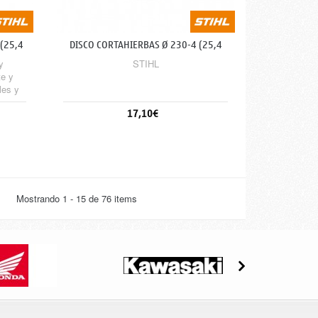
(25,4
DISCO CORTAHIERBAS Ø 230-4 (25,4
MM)
y
STIHL
te y
les y
o de
17,10€
as de
Sin stock
Mostrando 1 - 15 de 76 items