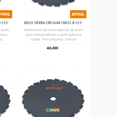
Ø 225-
DISCO SIERRA CIRCULAR CINCEL Ø 225-
22 (20...
 acero
Herramienta de corte especial de acero
encia
para desbrozadoras a partir potencia
os
media. Para arbustos, troncos
ado y
delgados, aplicaciones de aserrado y
44,40€
rsión
limpieza. High-Performance versión
iento
(HP) con un 20% más de rendimiento
de corte.
Sin stock