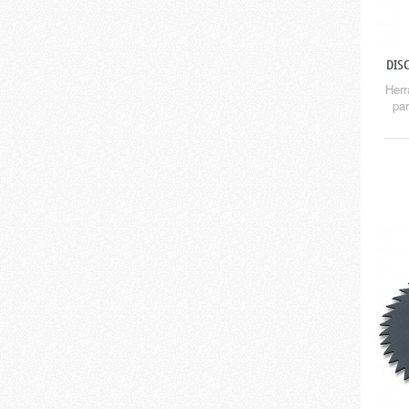
DIS
Herr
par
del
li
(HP