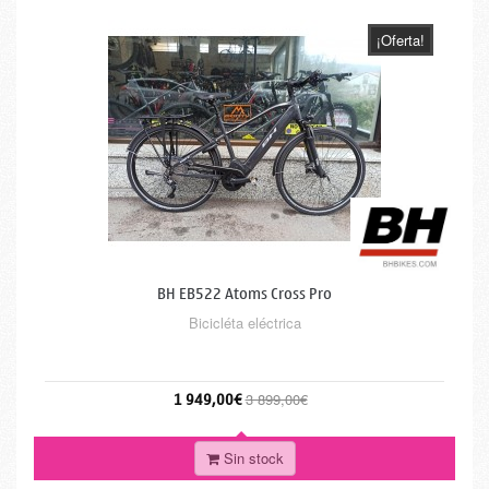
¡Oferta!
BH EB522 Atoms Cross Pro
Bicicléta eléctrica
1 949,00€
3 899,00€
Sin stock