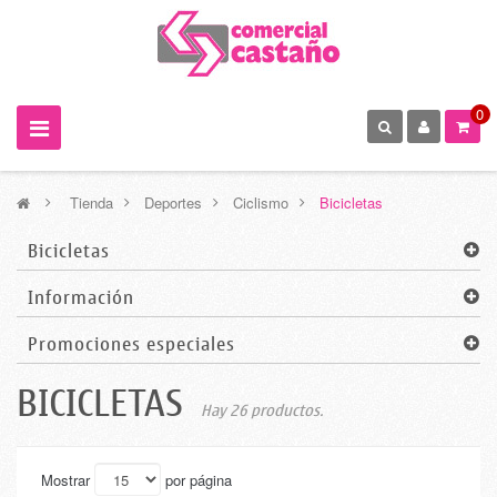
0
>
Tienda
>
Deportes
>
Ciclismo
>
Bicicletas
Bicicletas
Información
Promociones especiales
BICICLETAS
Hay 26 productos.
Mostrar
por página