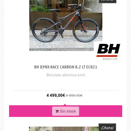
BH ILYNX RACE CARBON 8.2 LT EC821
Bicicleta eléctrica km0
4 499,00€
6 999,00€
Sin stock
¡Oferta!