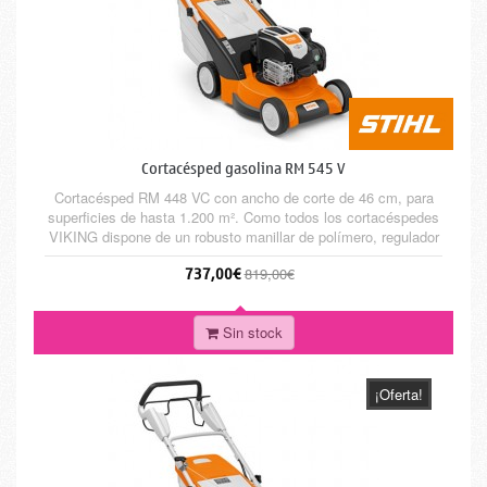
Cortacésped gasolina RM 545 V
Cortacésped RM 448 VC con ancho de corte de 46 cm, para
superficies de hasta 1.200 m². Como todos los cortacéspedes
VIKING dispone de un robusto manillar de polímero, regulador
de altura central y recogedor con capacidad hasta 55 litros e
737,00€
819,00€
indicador de llenado. Con tracción Vario.
Sin stock
¡Oferta!