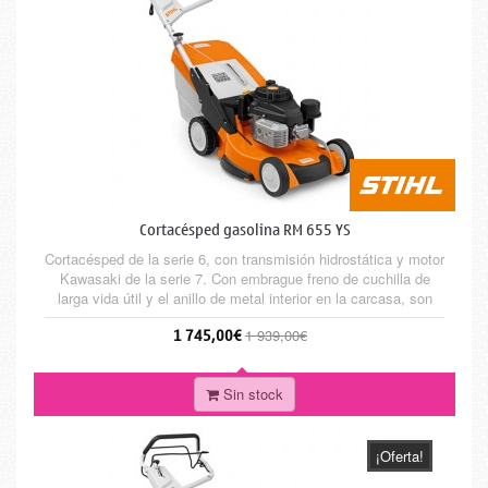
Cortacésped gasolina RM 655 YS
Cortacésped de la serie 6, con transmisión hidrostática y motor
Kawasaki de la serie 7. Con embrague freno de cuchilla de
larga vida útil y el anillo de metal interior en la carcasa, son
características que destacan ésta máquina. Carcas de
1 745,00€
1 939,00€
aluminio, con protectores laterales intercambiables. Para
superficies de hasta 2.500 m².
Sin stock
¡Oferta!