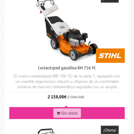
Cortacésped gasolina RM 756 YC
El nuevo cortacésped MB 756 YC de la serie 7, equipado con
un manillar ergonómico robusto y dispone de un confortable
sistema de tracción hidroestático regulable con un amplio
margen de velocidades. Para trabajar en superficies de hasta
2 159,00€
2 399,00€
3.000 m², con un sistema antivibración que disminuye las
vibraciones en la zona del manillar.
Sin stock
¡Oferta!