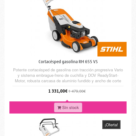
Cortacésped gasolina RM 655 VS
Potente cortacésped de gasolina con tracción progresiva Vario
y sistema embrague-freno de cuchilla y DOV ReadyStart-
Motor, robusta carcasa de aluminio fundido y ancho de corte
de 53 cm. Para personas que sólo se conforman con lo mejor
1 331,00€
1 479,00€
a la hora de cortar grandes superficies de césped.
Sin stock
¡Oferta!