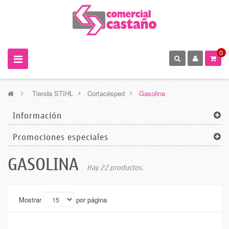
0
>
Tienda STIHL
>
Cortacésped
>
Gasolina
Información
Promociones especiales
GASOLINA
Hay 22 productos.
Mostrar
por página