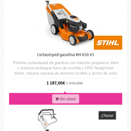
Cortacésped gasolina RM 650 VS
Potente cortacésped de gasolina con tracción progresiva Vario
y sistema embrague-freno de cuchilla y DOV ReadyStart-
Motor, robusta carcasa de aluminio fundido y ancho de corte
de 53 cm. Para personas que sólo se conforman con lo mejor
1 187,00€
1 319,00€
a la hora de cortar grandes superficies de césped.
Sin stock
¡Oferta!