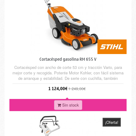
Cortacésped gasolina RM 655 V
Cortacésped con ancho de corte 53 cm y tracción Vario, para
mejor corte y recogida. Potente Motor Kohler, con fácil sistema
de arranque y estabilidad. De serie con cuchilla, también
convertible fácilmente para mulching.
1 124,00€
1 249,00€
Sin stock
¡Oferta!