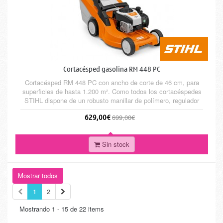
Cortacésped gasolina RM 448 PC
Cortacésped RM 448 PC con ancho de corte de 46 cm, para
superficies de hasta 1.200 m². Como todos los cortacéspedes
STIHL dispone de un robusto manillar de polímero, regulador
de altura central y recogedor con capacidad hasta 55 litros e
629,00€
699,00€
indicador de llenado y cómodo Ergomanillar.
Sin stock
Mostrar todos
1
2
Mostrando 1 - 15 de 22 items