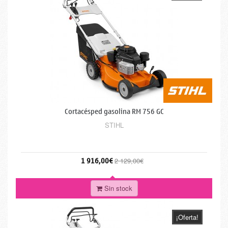
Cortacésped gasolina RM 756 GC
STIHL
1 916,00€
2 129,00€
Sin stock
¡Oferta!