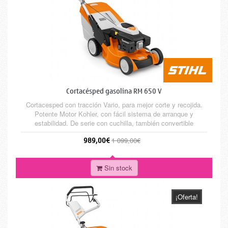
Cortacésped gasolina RM 650 V
Cortacesped con tracción Vario, para mejor corte y recojida.
Potente Motor Kohler, con fácil sistema de arranque y
estabilidad. De serie con cuchilla, también convertible
fácilmente para mulching.
989,00€
1 099,00€
Sin stock
¡Oferta!