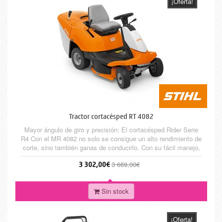
¡Oferta!
Tractor cortacésped RT 4082
Mayor ángulo de giro y precisión: El cortacésped Rider Serie
R4 Con el MR 4082 no solo se consigue un alto rendimiento de
corte, sino también ganas de conducirlo. Con su fácil manejo,
consigue en poco tiempo cortar grandes superficies de césped.
3 302,00€
3 669,00€
En espacios estrechos se deja maniobrar entre setos, la gran
visibilidad es un plus para poder girar sin...
Sin stock
¡Oferta!