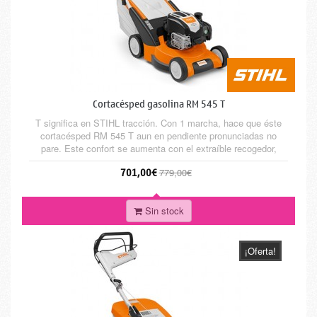
Cortacésped gasolina RM 545 T
T significa en STIHL tracción. Con 1 marcha, hace que éste
cortacésped RM 545 T aun en pendiente pronunciadas no
pare. Este confort se aumenta con el extraíble recogedor,
manillar ergonómico y el regulador de altura en 3 posiciones.
701,00€
779,00€
De esta manera se corta el césped hasta 1. 200m² fácilmente.
Sin stock
¡Oferta!