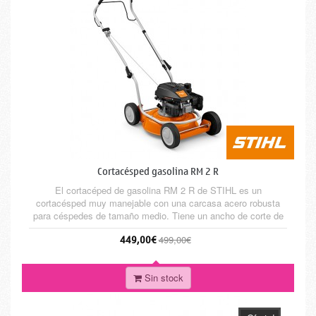
Cortacésped gasolina RM 2 R
El cortacéped de gasolina RM 2 R de STIHL es un
cortacésped muy manejable con una carcasa acero robusta
para céspedes de tamaño medio. Tiene un ancho de corte de
46 cm y está equipado con un motor STIHL EVC Otras
449,00€
499,00€
características es la palanca de liberación rápida Quick-Fix, un
manillar plegable para un óptimo almacenamiento que ahorra
espacio y un ajuste...
Sin stock