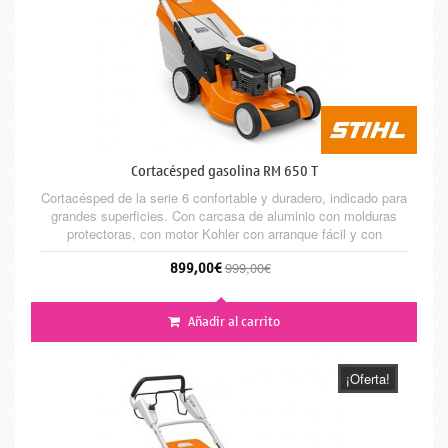
Cortacésped gasolina RM 650 T
Cortacésped de la serie 6 confortable y duradero, indicado para
grandes superficies. Con carcasa de aluminio con molduras
protectoras, con motor Kohler con arranque fácil y con
rodamiento sellado para mayor vida útil. Con mono manillar de
899,00€
999,00€
serie, facilita la extracción del recogedor de 70 litros.
Añadir al carrito
¡Oferta!