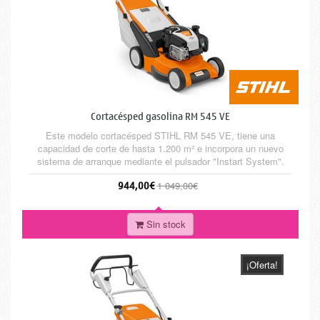
Cortacésped gasolina RM 545 VE
Este modelo cortacésped STIHL RM 545 VE, tiene una
capacidad de corte de hasta 1.200 m² e incorpora un nuevo
sistema de arranque mediante el pulsador "Instart System".
Gracias a la tracción Vario tiene una aceleración óptima.
944,00€
1 049,00€
Sin stock
¡Oferta!