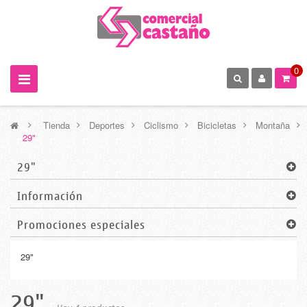
0
>
Tienda
>
Deportes
>
Ciclismo
>
Bicicletas
>
Montaña
>
29"
29"
Información
Promociones especiales
29"
29"