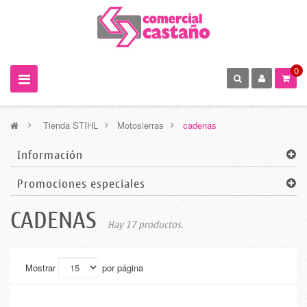
0
>
Tienda STIHL
>
Motosierras
>
cadenas
Información
Promociones especiales
CADENAS
Hay 17 productos.
Mostrar
por página