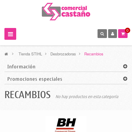
0
>
Tienda STIHL
>
Desbrozadoras
>
Recambios
Información
Promociones especiales
RECAMBIOS
No hay productos en esta categoría