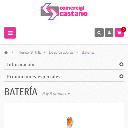
0
>
Tienda STIHL
>
Desbrozadoras
>
Batería
Información
Promociones especiales
BATERÍA
Hay 8 productos.