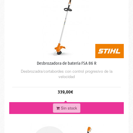
Desbrozadora de batería FSA 86 R
Desbrozadra/cortabordes con control progresivo de la
velocidad
339,00€
Sin stock