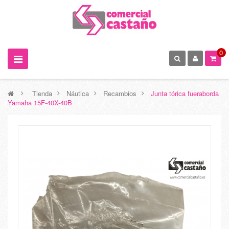
0
>
Tienda
>
Náutica
>
Recambios
>
Junta tórica fueraborda
Yamaha 15F-40X-40B