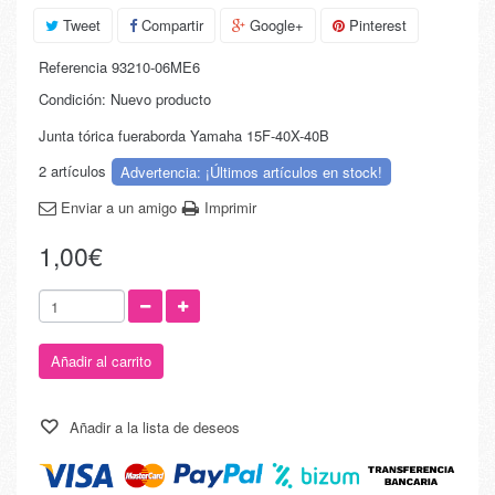
Tweet
Compartir
Google+
Pinterest
Referencia
93210-06ME6
Condición:
Nuevo producto
Junta tórica fueraborda Yamaha 15F-40X-40B
2
artículos
Advertencia: ¡Últimos artículos en stock!
Enviar a un amigo
Imprimir
1,00€
Añadir al carrito
Añadir a la lista de deseos