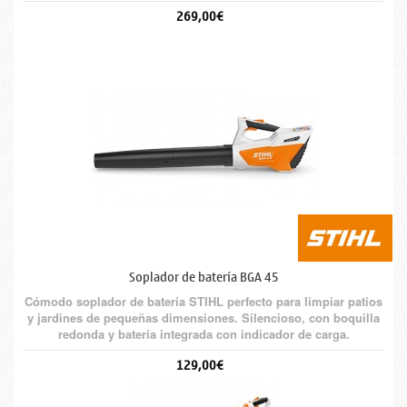
corte por ambos lados. Cuchilla en forma de gota para mayor
269,00€
sujeción de la rama. De serie con batería AK 10 y cargador AL
101.
Soplador de batería BGA 45
Cómodo soplador de batería STIHL perfecto para limpiar patios
y jardines de pequeñas dimensiones. Silencioso, con boquilla
redonda y batería integrada con indicador de carga.
129,00€