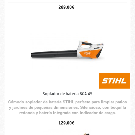
corte por ambos lados. Cuchilla en forma de gota para mayor
269,00€
sujeción de la rama. De serie con batería AK 10 y cargador AL
101.
Soplador de batería BGA 45
Cómodo soplador de batería STIHL perfecto para limpiar patios
y jardines de pequeñas dimensiones. Silencioso, con boquilla
redonda y batería integrada con indicador de carga.
129,00€