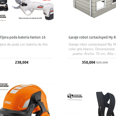
Tijera poda batería Fanton 16
Garaje robot cortacésped My 
ijera de poda con batería de litio
Garaje robot cortacésped My R
color gris-blanco. Dimensiones 
puerta: Ancho: 70 cm, Alto: 
cm,Largo: 107 cm
238,00€
350,00€
525,00€
Añadir al carrito
Sin stock