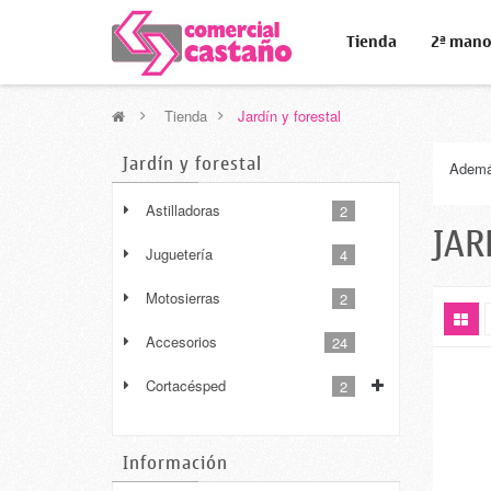
Tienda
2ª man
>
Tienda
>
Jardín y forestal
Jardín y forestal
Además
Astilladoras
2
JAR
Juguetería
4
Motosierras
2
Accesorios
24
Cortacésped
2
Información