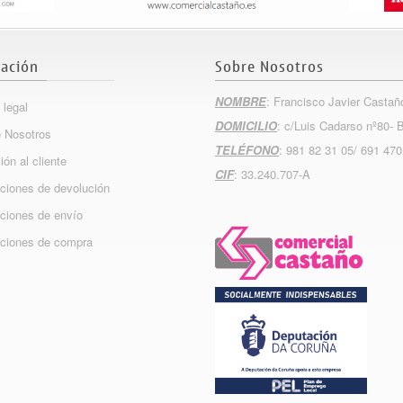
ación
Sobre Nosotros
NOMBRE
: Francisco Javier Castañ
 legal
DOMICILIO
: c/Luis Cadarso nº80- 
 Nosotros
TELÉFONO
: 981 82 31 05/ 691 470
ión al cliente
CIF
: 33.240.707-A
ciones de devolución
ciones de envío
ciones de compra