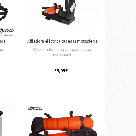
ora
Afiladora eléctrica cadenas motosierra
ora
Afilador eléctrica para cadenas de
motosierra
59,95€
Añadir al carrito