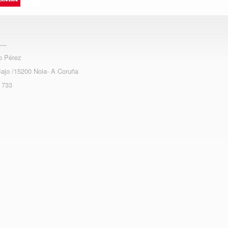
o Pérez
Bajo /15200 Noia- A Coruña
 733