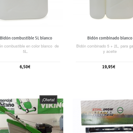
Bidón combustible 5L blanco
Bidón combinado blanco
ón combustible en color blanco de
Bidón combinado 5 + 2L, para ga
5L.
y aceite
6,50€
19,95€
Añadir al carrito
Sin stock
¡Oferta!