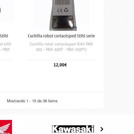
Stihl
Cuchilla robot cortacésped Stihl serie
4 4
d stihl
Cuchilla robot cortacésped Stihl RMI
C- RMI
422 - RMI 422P - RMI 422PC
12,00€
Añadir al carrito
Mostrando 1 - 15 de 38 items