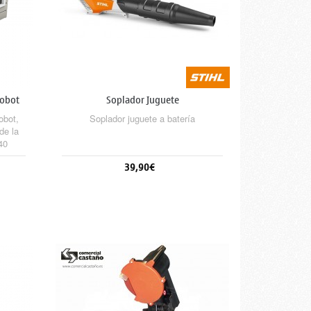
Robot
Soplador Juguete
obot,
Soplador juguete a batería
de la
40
39,90€
Añadir al carrito