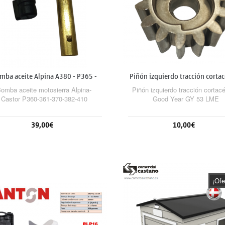
mba aceite Alpina A380 - P365 -
Piñón izquierdo tracción corta
P390
Good...
omba aceite motosierra Alpina-
Piñón izquierdo tracción cortac
Castor P360-361-370-382-410
Good Year GY 53 LME
39,00€
10,00€
Añadir al carrito
Sin stock
¡Ofe