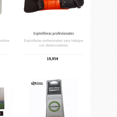
Espinilleras profesionales
solina
Espinilleras profesionales para trabajos
con desbrozadoras
19,95€
Añadir al carrito