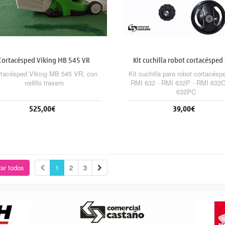
Cortacésped Viking MB 545 VR
Kit cuchilla robot cortacésped 
RMI 632
rtacésped Viking MB 545 VR, con
Kit cuchilla para robot cortacéspe
rodillo trasero
RMI 632 - RMI 632P - RMI 632
632PC
525,00€
39,00€
Sin stock
Sin stock
ar todos
1
2
3