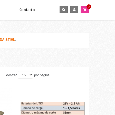
0
Contacto
DA STIHL
.
Mostrar
por página