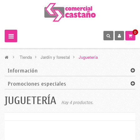
0
>
Tienda
>
Jardín y forestal
>
Juguetería
Información
Promociones especiales
JUGUETERÍA
Hay 4 productos.