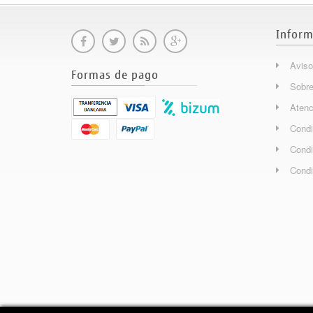
Inform
Aviso
Formas de pago
Sobre
Atenc
Condi
Condi
Condi