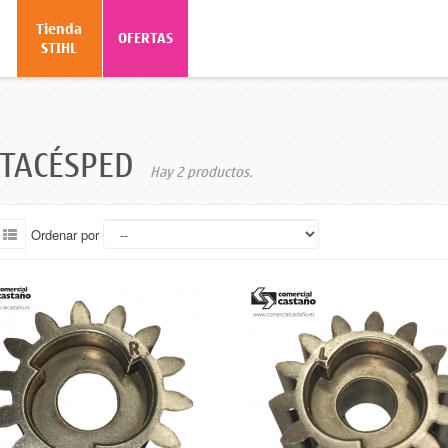
Tienda
o
OFERTAS
STIHL
RTACÉSPED
Hay 2 productos.
Ordenar por