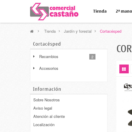
Tienda
2ª man
>
Tienda
>
Jardín y forestal
>
Cortacésped
Cortacésped
CO
Recambios
2
Accesorios
Información
Sobre Nosotros
Aviso legal
Atención al cliente
Localización