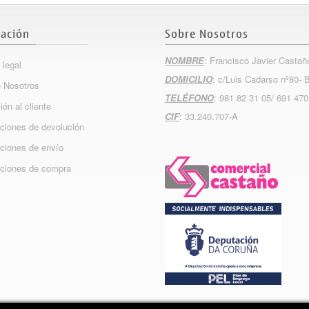
ación
Sobre Nosotros
NOMBRE
: Francisco Javier Castañ
 legal
DOMICILIO
: c/Luis Cadarso nº80- 
 Nosotros
TELÉFONO
: 981 82 31 05/ 691 470
ión al cliente
CIF
: 33.240.707-A
ciones de devolución
ciones de envío
ciones de compra