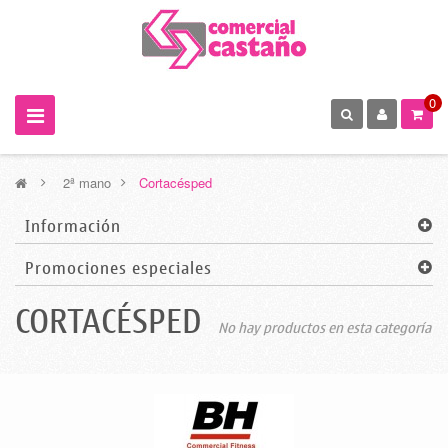
0
>
2ª mano
>
Cortacésped
Información
Promociones especiales
CORTACÉSPED
No hay productos en esta categoría