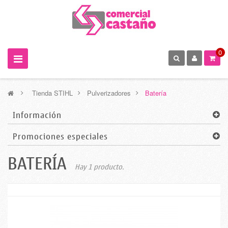
0
>
Tienda STIHL
>
Pulverizadores
>
Batería
Información
Promociones especiales
BATERÍA
Hay 1 producto.