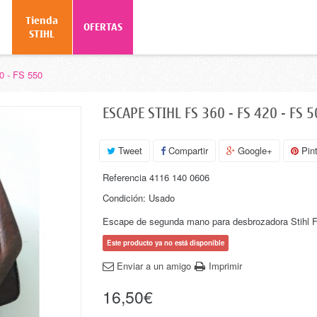
Tienda
o
OFERTAS
STIHL
0 - FS 550
ESCAPE STIHL FS 360 - FS 420 - FS 5
Tweet
Compartir
Google+
Pint
Referencia
4116 140 0606
Condición:
Usado
Escape de segunda mano para desbrozadora Stihl FS
Este producto ya no está disponible
Enviar a un amigo
Imprimir
16,50€