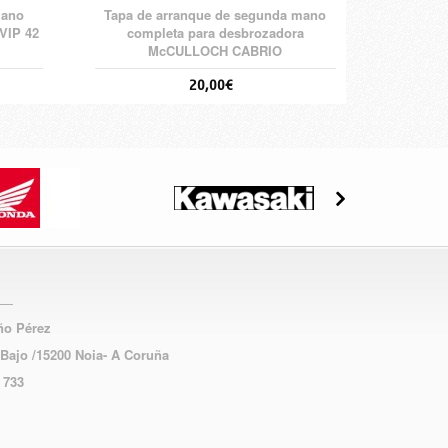
mano
Tapa de arranque de segunda mano
VIP 42
completa para desbrozadora
McCULLOCH CABRIO
20,00€
año Pérez
 Bajo /15200 Noia- A Coruña
 733