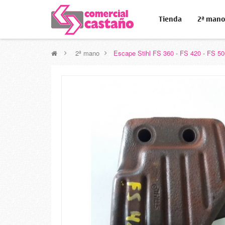
Tienda
2ª man
>
2ª mano
>
Escape Stihl FS 360 - FS 420 - FS 50