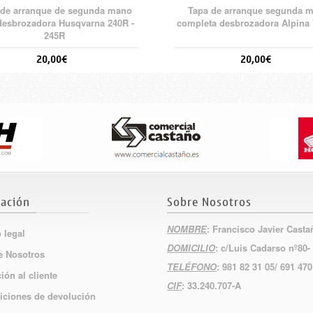
 de arranque de segunda mano
Tapa de arranque segunda 
desbrozadora Husqvarna 240R -
completa desbrozadora Alpina 
245R
20,00€
20,00€
ación
Sobre Nosotros
NOMBRE
: Francisco Javier Cast
 legal
DOMICILIO
: c/Luis Cadarso nº80-
e Nosotros
TELÉFONO
: 981 82 31 05/ 691 470
ión al cliente
CIF
: 33.240.707-A
iciones de devolución