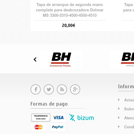
Tapa de arranque de segunda mano
Tapa
completa para desbrozadora Dolmar
para 
MS 3300-3310-4000-4500-4510
20,00€
Inform
Aviso
Formas de pago
Sobr
Atenc
Cond