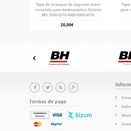
Tapa de arranque de segunda mano
Tapa
completa para desbrozadora Dolmar
para 
MS 3300-3310-4000-4500-4510
20,00€
Inform
Aviso
Formas de pago
Sobr
Atenc
Cond