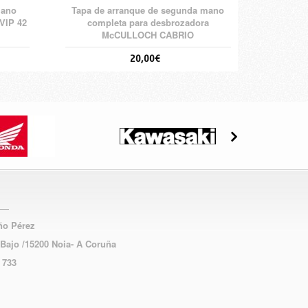
mano
Tapa de arranque de segunda mano
VIP 42
completa para desbrozadora
McCULLOCH CABRIO
20,00€
año Pérez
 Bajo /15200 Noia- A Coruña
 733