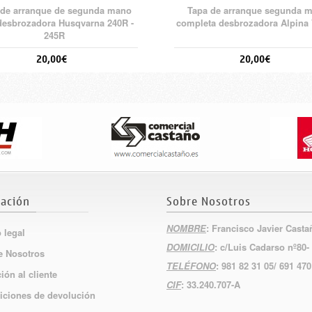
 de arranque de segunda mano
Tapa de arranque segunda 
desbrozadora Husqvarna 240R -
completa desbrozadora Alpina 
245R
20,00€
20,00€
ación
Sobre Nosotros
NOMBRE
: Francisco Javier Cast
 legal
DOMICILIO
: c/Luis Cadarso nº80-
e Nosotros
TELÉFONO
: 981 82 31 05/ 691 470
ión al cliente
CIF
: 33.240.707-A
iciones de devolución