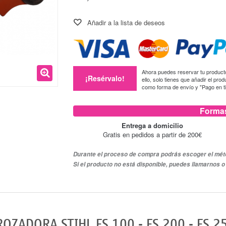
Añadir a la lista de deseos
Ahora puedes reservar tu producto,
¡Resérvalo!
ello, solo tienes que añadir el pro
como forma de envío y "Pago en 
Formas
Entrega a domicilio
Gratis en pedidos a partir de 200€
Durante el proceso de compra podrás escoger el méto
Si el producto no está disponible, puedes llamarnos
ADORA STIHL FS 100 - FS 200 - FS 250 