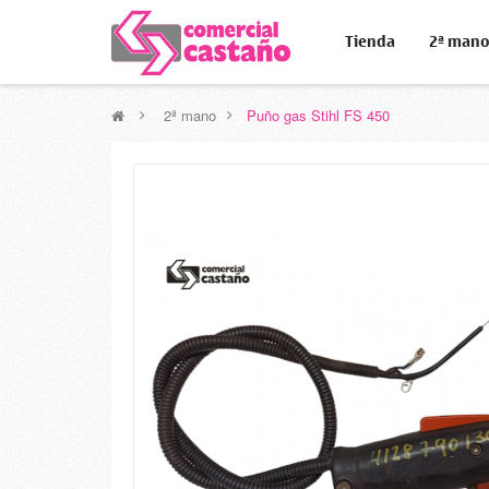
Tienda
2ª man
>
2ª mano
>
Puño gas Stihl FS 450