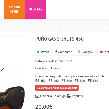
Tienda
o
OFERTAS
STIHL
PUÑO GAS STIHL FS 450
Tweet
Compartir
Google+
Pint
Referencia
4128 790 1352
Condición:
Usado
Puño gas segunda mano para desbrozadora Stihl FS 
FS 450 - FS 480 - FS 500 - FS 500 - FS 550
Este producto ya no está disponible
Enviar a un amigo
Imprimir
20,00€